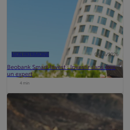
Buyser, Invest Advisory chez Beobank.
MON PATRIMOINE
04/06/2026
Beobank Smart Invest : Investir sans être
un expert
4 min
Vous vous apprêtez à partir en vacances ? L'app Beobank
Mobile vous permet de suivre l'évolution de vos comptes
en voyage aisément et en toute sécurité.