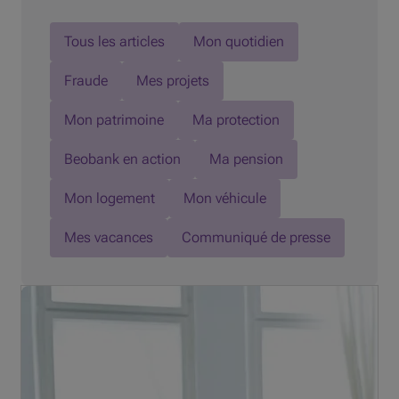
Tous les articles
Mon quotidien
Fraude
Mes projets
Mon patrimoine
Ma protection
Beobank en action
Ma pension
Mon logement
Mon véhicule
Mes vacances
Communiqué de presse
Vous souhaitez investir dans un projet prochainement ?
Même si vous avez de l'argent de côté, ne serait-il pas
plus judicieux de demander un prêt à tempérament ?