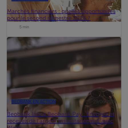
Marchés financiers : quelles opportunités
pour le second semestre 2026 ?
5 min
Partager l’addition d’un restaurant, rembourser un ami
après un week-end ou envoyer de l’argent à un proche n’a
jamais été aussi simple.
BEOBANK EN ACTION
29/06/2026
Beobank lance Beobank Pay : Envoyez et
recevez de l’argent instantanément avec
Wero