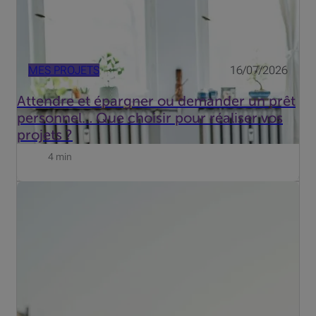
MES PROJETS
16/07/2026
Attendre et épargner ou demander un prêt
personnel… Que choisir pour réaliser vos
projets ?
4 min
Enfin les vacances : le farniente, le dépaysement et la vie
au jour le jour. Une insouciance qui fait le bonheur des
fraudeurs. Voici comment protéger vos cartes bancaires.