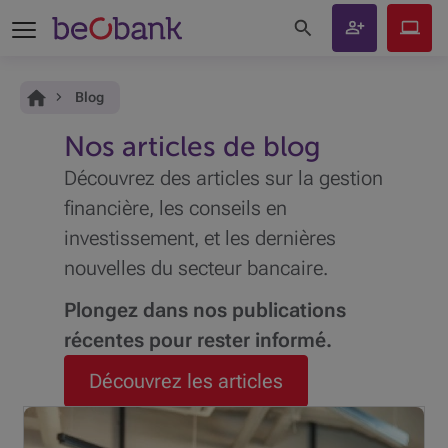
Rechercher sur le site
Devenir
Beobank
client
Online
Vous êtes ici:
Accueil
Blog
Nos articles de blog
Découvrez des articles sur la gestion
financière, les conseils en
investissement, et les dernières
nouvelles du secteur bancaire.
Plongez dans nos publications
récentes pour rester informé.
Découvrez les articles
Votre conseiller Beobank est à votre écoute pour
répondre à toutes vos questions et préparer avec vous