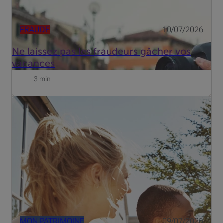
FRAUDE
10/07/2026
Ne laissez pas les fraudeurs gâcher vos
vacances
3 min
Entre tensions géopolitiques et révolution de l’IA, les
marchés restent résilients. Quels thèmes privilégier au
second semestre ?
MON PATRIMOINE
09/07/2026