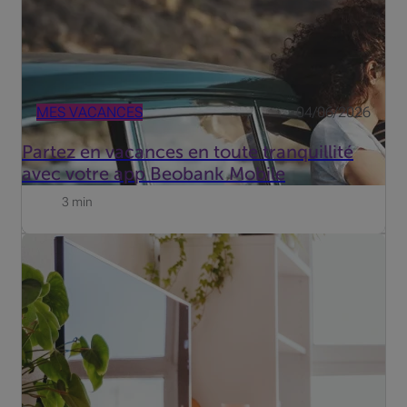
MES VACANCES
04/06/2026
Partez en vacances en toute tranquillité
avec votre app Beobank Mobile
3 min
Des jours plus courts et des nuits plus longues : c'est
exactement ce que recherchent les cambrioleurs. Mais
comment sécuriser votre maison ou appartement de
façon optimale ?