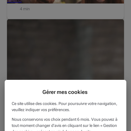
4 min
Mise à jour du 19 juni 2026
Gérer mes cookies
MON PATRIMOINE
19/06/2026
Ce site utilise des cookies. Pour poursuivre votre navigation,
veuillez indiquer vos préférences.
Marchés financiers : aperçu de la situation
Nous conservons vos choix pendant 6 mois. Vous pouvez à
3 min
tout moment changer d’avis en cliquant sur le lien « Gestion