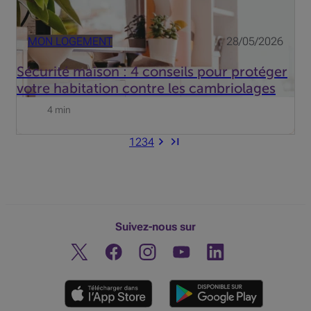
MON LOGEMENT
28/05/2026
Sécurité maison : 4 conseils pour protéger
votre habitation contre les cambriolages
4 min
1
2
3
4
Suivez-nous sur
Twitter
Facebook
Instagram
Découvrez notre chaine You
Linkedin