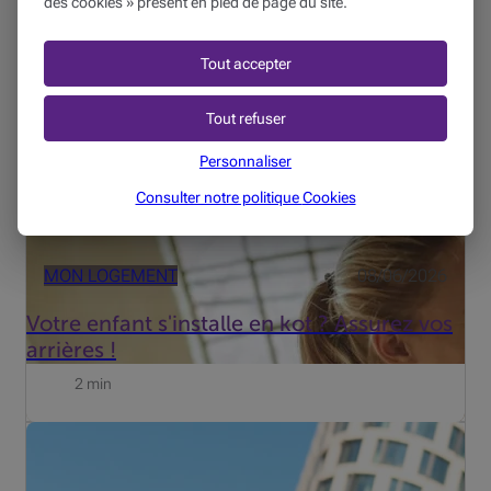
des cookies » présent en pied de page du site.
Le moment est venu pour votre jeune de voler de ses
propres ailes ! Mais pas sans couvrir vos (et ses) arrières.
Tout accepter
La vie en kot n'est pas sans petits (ou gros) accros : la
baignoire qui déborde chez le voisin, une fête un p...
Tout refuser
Personnaliser
Consulter notre politique
Cookies
MON LOGEMENT
08/06/2026
Votre enfant s'installe en kot ? Assurez vos
arrières !
2 min
Beobank s’est intéressé aux freins qui entourent
l’investissement et propose dès maintenant Beobank
Smart Invest. Découvrez le témoignage de Roel de