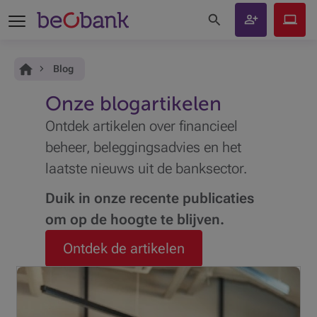
Zoeken op de site
Klant
Beobank
worden
Online
Je bent hier:
Home
Blog
Onze blogartikelen
Ontdek artikelen over financieel
beheer, beleggingsadvies en het
laatste nieuws uit de banksector.
Duik in onze recente publicaties
om op de hoogte te blijven.
Ontdek de artikelen
Uw Beobank-adviseur staat voor u klaar om al uw vragen
te beantwoorden en samen met u uw toekomstplannen
voor te bereiden.