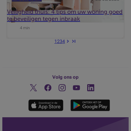
Veiligheid thuis: 4 tips om uw woning goed
te beveiligen tegen inbraak
4 min
1
2
3
4
Volg ons op
Twitter
Facebook
Instagram
Ontdek ons YouTube-kanaa
Linkedin