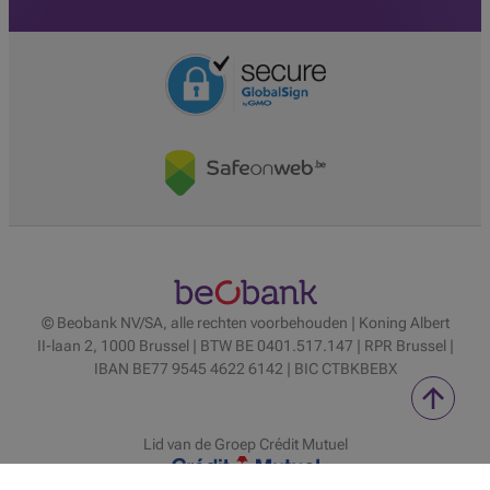
© Beobank NV/SA, alle rechten voorbehouden | Koning Albert
II-laan 2, 1000 Brussel | BTW BE 0401.517.147 | RPR Brussel |
IBAN BE77 9545 4622 6142 | BIC CTBKBEBX
Lid van de Groep Crédit Mutuel