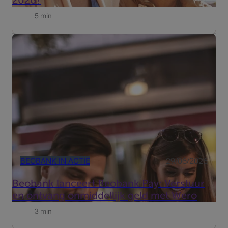
2026?
5 min
Een restaurantrekening delen, een vriend terugbetalen na
een weekendje weg of geld sturen naar een familielid
was nog nooit zo eenvoudig.
BEOBANK IN ACTIE
29/06/2026
Beobank lanceert Beobank Pay: Verstuur
en ontvang onmiddellijk geld met Wero
3 min