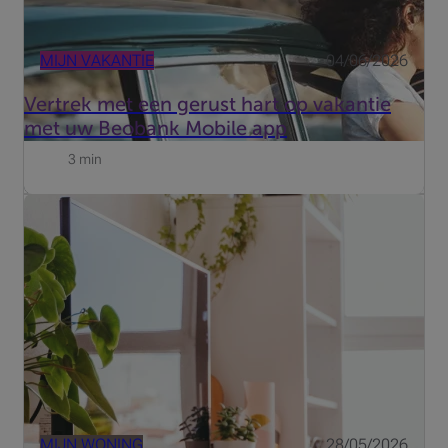
MIJN VAKANTIE
04/06/2026
Vertrek met een gerust hart op vakantie
met uw Beobank Mobile app
3 min
De dagen worden korter, de nachten langer en dat is
precies wat inbrekers nodig hebben. Hoe beveiligt u uw
huis of appartement optimaal?
MIJN WONING
28/05/2026