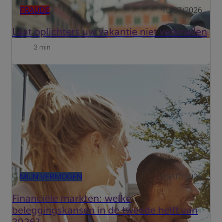
FRAUDE
10/07/2026
Laat oplichters uw vakantie niet verknallen
3 min
Ondanks geopolitieke spanningen en de AI-revolutie
blijven de markten veerkrachtig. Welke thema's zullen in
de tweede helft van 2026 het verschil maken?
MIJN VERMOGEN
09/07/2026
Financiële markten: welke
beleggingskansen in de tweede helft van