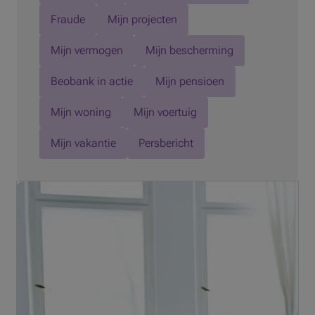
Fraude
Mijn projecten
Mijn vermogen
Mijn bescherming
Beobank in actie
Mijn pensioen
Mijn woning
Mijn voertuig
Mijn vakantie
Persbericht
Wil u binnenkort investeren in een project? Is het dan
verstandig om een lening op afbetalingaan te gaan, ook
als u al voldoende geld opzij hebt staan?