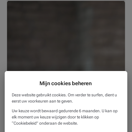
Update van 19 juni 2026
MIJN VERMOGEN
19/06/2026
Mijn cookies beheren
De financiële markten: stand van zaken
Deze website gebruikt cookies. Om verder te surfen, dient u
eerst uw voorkeuren aan te geven.
3 min
Uw keuze wordt bewaard gedurende 6 maanden. U kan op
Het is zover: uw kind leert stilaan op eigen benen te
elk moment uw keuze wijzigen door te klikken op
“Cookiebeleid” onderaan de website.
staan! Deze boeiende fase mag geen onbezonnen
avontuur worden. Want ook op kot liggen kleine (of