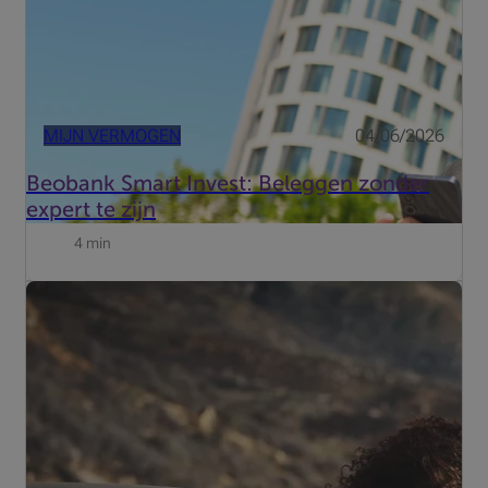
MIJN VERMOGEN
04/06/2026
Beobank Smart Invest: Beleggen zonder
expert te zijn
4 min
Vertrekt u binnenkort op vakantie? Dankzij de Beobank
Mobile app kan u tijdens uw reis de stand van uw
rekeningen makkelijk en veilig opvolgen.