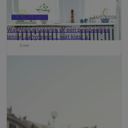
MIJN PROJECTEN
16/07/2026
Wachten en sparen of een persoonlijke
lening aanvragen … wat kiest u?
3 min
Eindelijk vakantie: zalig nietsdoen, nieuwe horizonten
verkennen en zorgeloos de dag induiken. Die
onbekommerde instelling komt oplichters goed van pas.
Uw bankkaart beschermen doet u zo.