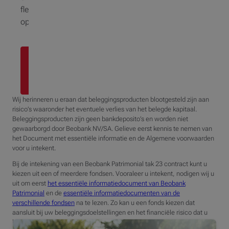
flexibele
oplossing
Maak
een
afspraak
Wij herinneren u eraan dat beleggingsproducten blootgesteld zijn aan
risico’s waaronder het eventuele verlies van het belegde kapitaal.
Beleggingsproducten zijn geen bankdeposito’s en worden niet
gewaarborgd door Beobank NV/SA. Gelieve eerst kennis te nemen van
het Document met essentiële informatie en de Algemene voorwaarden
voor u intekent.
Bij de intekening van een Beobank Patrimonial tak 23 contract kunt u
kiezen uit een of meerdere fondsen. Vooraleer u intekent, nodigen wij u
uit om eerst
het essentiële informatiedocument van Beobank
Patrimonial
en de
essentiële informatiedocumenten van de
verschillende fondsen
na te lezen. Zo kan u een fonds kiezen dat
aansluit bij uw beleggingsdoelstellingen en het financiële risico dat u
bereid bent te nemen.