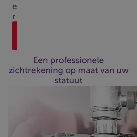
e
r
Ik maak
een
afspraak
Een professionele
zichtrekening op maat van uw
statuut