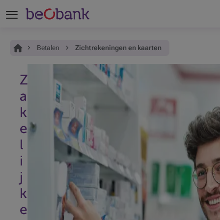
Je bent hier:
Home
Betalen
Zichtrekeningen en kaarten
Z
a
k
e
l
i
j
k
e