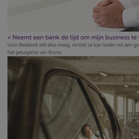
belastingvermindering.
Meer informatie
Financiering van het vakantiegeld en/of de 13de
maand
U kunt het vakantiegeld of de eindejaaspremies van
« Neemt een bank de tijd om mijn business te 
uw werknemers op tijd uitbetalen.
Voor Beobank telt elke vraag, omdat ze kan leiden tot een go
Meer informatie
het getuigenis van Bruno.