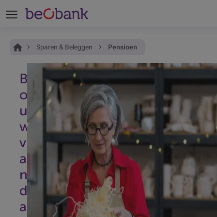
Je bent hier:
Home
Sparen & Beleggen
Pensioen
B
o
u
w
v
a
n
d
a