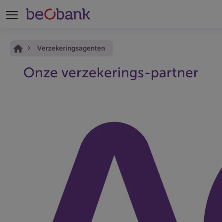
Je bent hier:
Home
Verzekeringsagenten
Onze verzekerings-partner