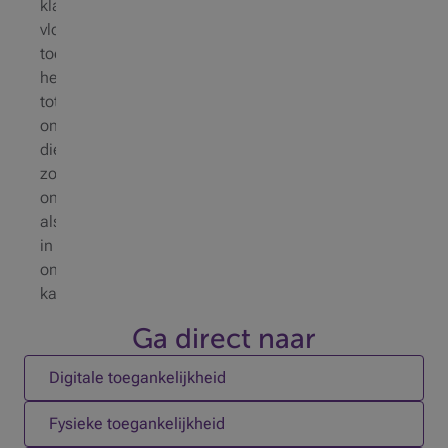
klanten
vlot
toegang
hebben
tot
onze
diensten,
zowel
online
als
in
onze
kantoren.
Ga direct naar
1 op 6
Digitale toegankelijkheid
2 op 6
Fysieke toegankelijkheid