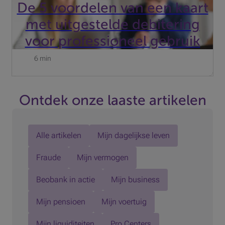
De 5 voordelen van een kaart
met uitgestelde debitering
voor professioneel gebruik
6 min
Ontdek onze laaste artikelen
Alle artikelen
Mijn dagelijkse leven
Fraude
Mijn vermogen
Beobank in actie
Mijn business
Mijn pensioen
Mijn voertuig
Mijn liquiditeiten
Pro Centers