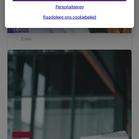
Personaliseren
MIJN DAGELIJKSE LEVEN
11/05/2026
Raadpleeg ons cookiebeleid
Uw leven is uniek, uw financiële vragen zijn
dat ook
2 min
Factuurfraude komt steeds vaker voor in België. Ontdek
onze praktische tips om oplichtingspogingen te
herkennen en te vermijden
FRAUDE
06/05/2026