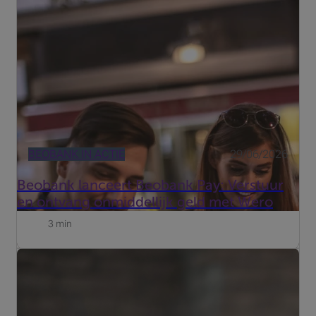
een weekendje weg of geld sturen naar een familielid
was nog nooit zo eenvoudig.
BEOBANK IN ACTIE
29/06/2026
Beobank lanceert Beobank Pay: Verstuur
en ontvang onmiddellijk geld met Wero
3 min
Update van 19 juni 2026