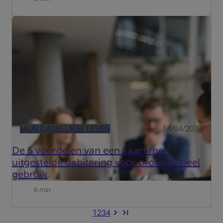
Ontdek de vijf voordelen van een kaart met uitgestelde
debitering zoals de Beobank Visa Platinum Business en
hoe die uw dagelijkse financieel beheer kan
vereenvoudigen.
MIJN DAGELIJKSE LEVEN
14/04/2026
De 5 voordelen van een kaart met
uitgestelde debitering voor professioneel
gebruik
6 min
1
2
3
4