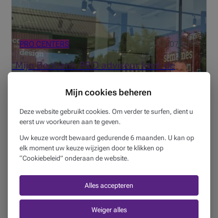
PRO CENTERS
01/07/2022
“Mijn Beobank PRO adviseur kent de
situatie en de noden van mijn bedrijf”
Mijn cookies beheren
3 min
Deze website gebruikt cookies. Om verder te surfen, dient u
Uw Beobank-adviseur staat voor u klaar om al uw vragen
eerst uw voorkeuren aan te geven.
te beantwoorden en samen met u uw toekomstplannen
voor te bereiden.
Uw keuze wordt bewaard gedurende 6 maanden. U kan op
elk moment uw keuze wijzigen door te klikken op
“Cookiebeleid” onderaan de website.
Alles accepteren
Weiger alles