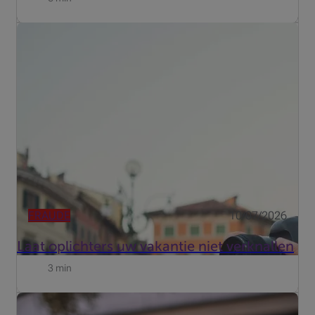
Eindelijk vakantie: zalig nietsdoen, nieuwe horizonten
verkennen en zorgeloos de dag induiken. Die
onbekommerde instelling komt oplichters goed van pas.
Uw bankkaart beschermen doet u zo.
FRAUDE
10/07/2026
Laat oplichters uw vakantie niet verknallen
3 min
Een restaurantrekening delen, een vriend terugbetalen na