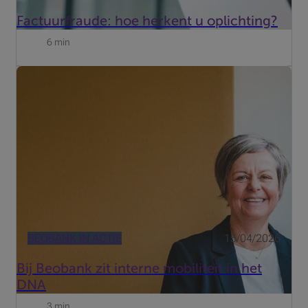
Factuurfraude: hoe herkent u oplichting?
6 min
“Elke medewerker wordt aangespoord om de eigen
ontwikkeling in handen te nemen en ook zelf op zoek te
gaan naar interne opportuniteiten”, aldus Sara Vreven en
Inge Everaert.
BEOBANK IN ACTIE
15/04/2026
Bij Beobank zit interne mobiliteit in het
DNA
3 min