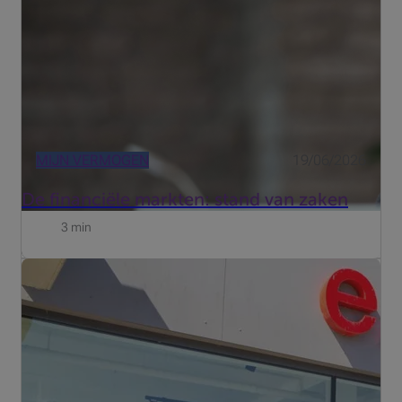
MIJN VERMOGEN
19/06/2026
De financiële markten: stand van zaken
3 min
Als eigenaar van Expert Literie kan Jean-Philippe Semal
al 20 jaar rekenen op de steun van zijn Beobank PRO
adviseur voor alle noden van het familiebedrijf.