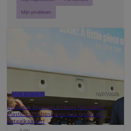
Mijn privéleven
Wat als uw professionele uitgaven een echte hefboom
voor optimalisatie zouden worden? Voor veel
professionals die vaak reizen, is de Beobank Brussels
Airlines Navigator Mastercard met uitgestelde betaling
een praktische ee...
MIJN BUSINESS
16/07/2026
Beobank Brussels Airlines Navigator
Mastercard: businessclass onder de
betaalkaarten
6 min