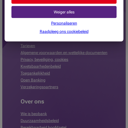
Beleggen
Verzekeren
Weiger alles
Personaliseren
Algemeen
Raadpleeg ons cookiebeleid
Blog
Tarieven
Algemene voorwaarden en wettelijke documenten
Privacy, beveiliging, cookies
Kwetsbaarhedenbeleid
Toegankelijkheid
Open Banking
Verzekeringspartners
Over ons
Wie is beobank
Duurzaamheidsbeleid
Bereikbaarheid hoofdzetel