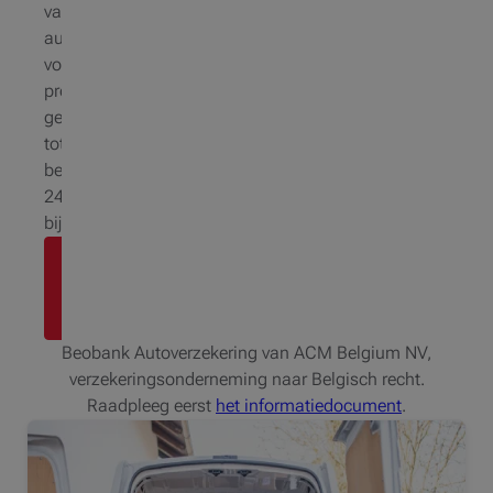
van
auto's
voor
professioneel
gebruik
tot
bedrijfsvoertuigen
24/7-
bijstand
Maak
een
afspraak
Beobank Autoverzekering van ACM Belgium NV,
verzekeringsonderneming naar Belgisch recht.
Raadpleeg eerst
het informatiedocument
.