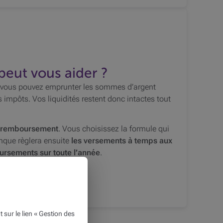
ut vous aider ?
 vous pouvez emprunter les sommes d’argent
 impôts. Vos liquidités restent donc intactes tout
e remboursement
. Vous choisissez la formule qui
anque règlera ensuite
les versements à temps aux
oursements sur toute l’année
.
ur le lien « Gestion des