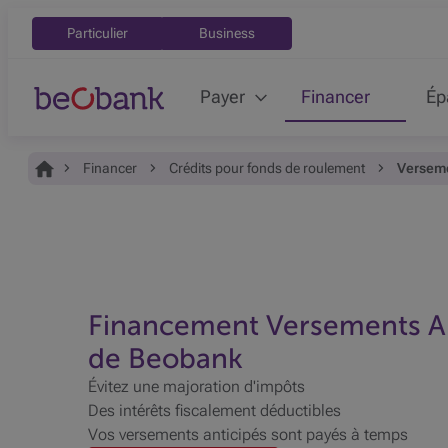
Particulier
Business
Payer
Financer
Ép
Vous êtes ici:
Accueil
Financer
Crédits pour fonds de roulement
Verseme
Financement Versements An
de Beobank
Évitez une majoration d'impôts
Des intérêts fiscalement déductibles
Vos versements anticipés sont payés à temps