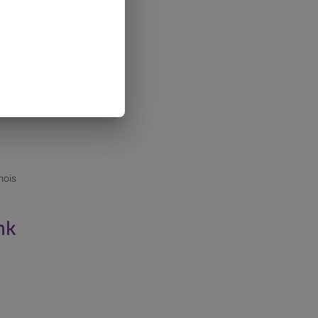
mois
nk