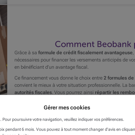
Comment Beobank pe
Grâce à sa
formule de crédit fiscalement avantageuse
,
nécessaires pour financer les versements anticipés de vos
en bénéficiant d’un avantage fiscal.
Ce financement vous donne le choix entre
2 formules d
convient le mieux à votre situation professionnelle. La b
autorités fiscales
. Vous pourrez ainsi
répartir les remb
Gérer mes cookies
s. Pour poursuivre votre navigation, veuillez indiquer vos préférences.
x pendant 6 mois. Vous pouvez à tout moment changer d’avis en cliquant s