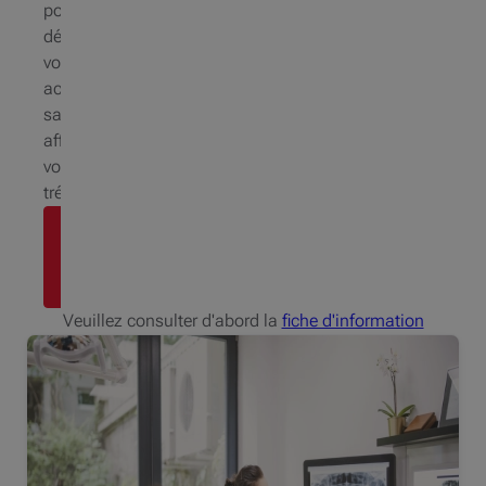
pour
développer
votre
activité
sans
affecter
votre
trésorerie.
Prenez
rendez-
vous
Veuillez consulter d'abord la
fiche d'information