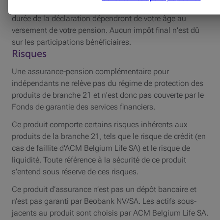
en personne physique. Le pourcentage à déclarer et la
durée de la déclaration dépendront de votre âge au
versement de votre pension. Aucun impôt final n'est dû
sur les participations bénéficiaires.
Risques
Une assurance-pension complémentaire pour
indépendants ne relève pas du régime de protection des
produits de branche 21 et n'est donc pas couverte par le
Fonds de garantie des services financiers.
Ce produit comporte certains risques inhérents aux
produits de la branche 21, tels que le risque de crédit (en
cas de faillite d'
ACM
Belgium Life
SA
) et le risque de
liquidité. Toute référence à la sécurité de ce produit
s’entend sous réserve de ces risques.
Ce produit d’assurance n’est pas un dépôt bancaire et
n’est pas garanti par Beobank NV/SA. Les actifs sous-
jacents au produit sont choisis par
ACM
Belgium Life
SA
.