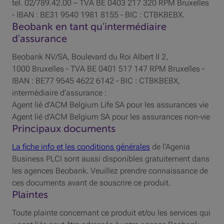
tel. 02/789.42.00 –
TVA
BE
0403 217 320
RPM
Bruxelles
- IBAN : BE31 9540 1981 8155 - BIC : CTBKBEBX.
Beobank en tant qu'intermédiaire
d'assurance
Beobank NV/SA, Boulevard du Roi Albert II 2,
1000 Bruxelles -
TVA
BE
0401 517 147
RPM
Bruxelles -
IBAN : BE77 9545 4622 6142 -
BIC
: CTBKBEBX,
intermédiaire d'assurance :
Agent lié d'
ACM
Belgium Life
SA
pour les assurances vie
Agent lié d'
ACM
Belgium
SA
pour les assurances non-vie
Principaux documents
La fiche info et les conditions générales
de l'Agenia
Business
PLCI
sont aussi disponibles gratuitement dans
les agences Beobank. Veuillez prendre connaissance de
ces documents avant de souscrire ce produit.
Plaintes
Toute plainte concernant ce produit et/ou les services qui