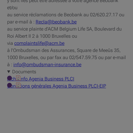
y sont liés peut être adressée à votre agence Beobank
et/ou
au service réclamations de Beobank au 02/620.27.17 ou
par e-mail à :
Recla@beobank.be
au service plainte d'
ACM
Belgium Life
SA
, Boulevard du
Roi Albert II 2 à 1000 Bruxelles ou
via
complaintslife@acm.be
à l'Ombudsman des Assurances, Square de Meeûs 35,
1000 Bruxelles, ou par fax au 02/547.59.75 ou par e-mail
à :
info@ombudsman-insurance.be
Documents
Fiche info Agenia Business
PLCI
Conditions générales Agenia Business PLCI-EIP