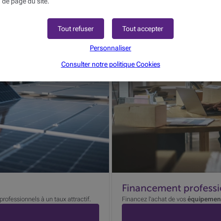
 de page du site.
Tout refuser
Tout accepter
Personnaliser
Consulter notre politique
Cookies
Financement professi
rofessionnels à un taux attractif.
Financez l'achat de vos
équipement