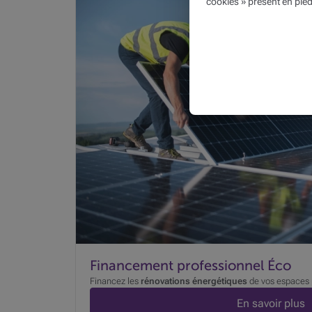
cookies » présent en pied
Financement professionnel Éco
Financez les
rénovations énergétiques
de vos espaces p
En savoir plus