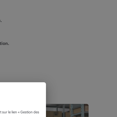
.
tion.
ion
 projets
ur le lien « Gestion des