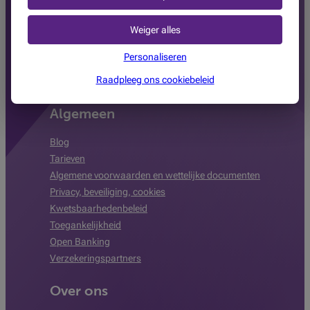
Ons aanbod
Weiger alles
Betalen
Financieren
Personaliseren
Sparen & Beleggen
Raadpleeg ons cookiebeleid
Alarmsysteem
Algemeen
Blog
Tarieven
Algemene voorwaarden en wettelijke documenten
Privacy, beveiliging, cookies
Kwetsbaarhedenbeleid
Toegankelijkheid
Open Banking
Verzekeringspartners
Over ons