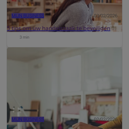
MIJN BUSINESS
03/02/2026
5 tips om uw handelszaak te beveiligen
3 min
Wilt uw winkel, boetiek, kantoor of praktijk beschermen
tegen de risico's van inbraak en brandgevaar? Homiris
Pro is een verbonden alarmsysteem met 24u
telebewaking om uw professionele locaties te
beschermen.
MIJN BUSINESS
02/02/2026