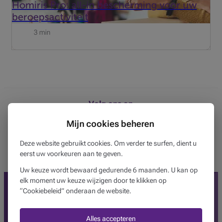
Homiris Pro: all-in bescherming voor uw
beroepsactiviteit
3 min
Volg ons op
Mijn cookies beheren
Twitter
Facebook
Instagram
Ontdek ons YouTube-kanaa
Linkedin
Deze website gebruikt cookies. Om verder te surfen, dient u
eerst uw voorkeuren aan te geven.
Uw keuze wordt bewaard gedurende 6 maanden. U kan op
elk moment uw keuze wijzigen door te klikken op
“Cookiebeleid” onderaan de website.
Alles accepteren