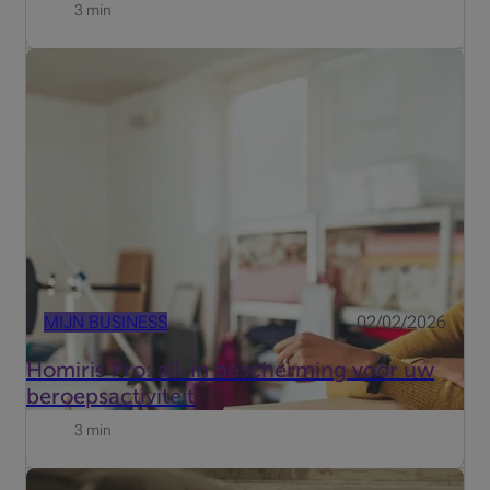
3 min
Wilt uw winkel, boetiek, kantoor of praktijk beschermen
tegen de risico's van inbraak en brandgevaar? Homiris
Pro is een verbonden alarmsysteem met 24u
telebewaking om uw professionele locaties te
beschermen.
MIJN BUSINESS
02/02/2026
Homiris Pro: all-in bescherming voor uw
beroepsactiviteit
3 min
Of u nu werkt als zelfstandige, zaakvoerder van een kmo