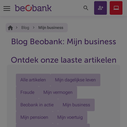
Zoeken op de site
Rekening
Beobank
openen
Online
Je bent hier:
Home
Blog
Mijn business
Blog Beobank: Mijn business
Ontdek onze laaste artikelen
Alle artikelen
Mijn dagelijkse leven
Fraude
Mijn vermogen
Beobank in actie
Mijn business
Mijn pensioen
Mijn voertuig