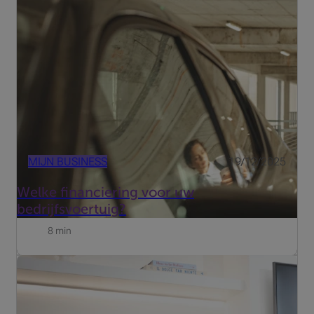
of een vrij beroep uitoefent, mobiliteit is een essentiële
pijler in uw bedrijf. Een wagen kan tegelijk een onmisbare
tool in uw werk zijn én een aantrekkelijk onderd...
MIJN BUSINESS
19/12/2025
Welke financiering voor uw
bedrijfsvoertuig?
8 min
De jonge plastisch chirurg droomde ervan een
innovatieve kliniek op te richten, maar het vinden van een
bank die zijn ambities begreep en hem wilde begeleiden
bleek moeilijker dan verwacht.