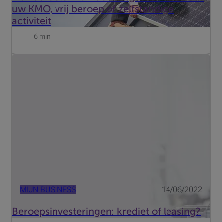
uw KMO, vrij beroep of zelfstandige
activiteit
6 min
Moet uw bedrijf investeren in professioneel materiaal?
Een krediet is niet de enige optie! U kunt ook leasen en
dat heeft verschillende voordelen.
MIJN BUSINESS
14/06/2022
Beroepsinvesteringen: krediet of leasing?