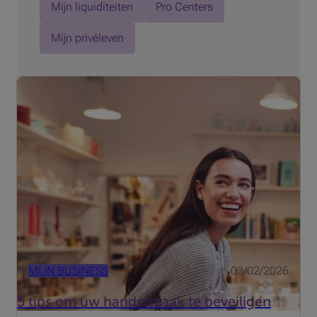
Mijn liquiditeiten
Pro Centers
Mijn privéleven
Inbraken, winkeldiefstal, fraude, … veel handelaars
verliezen flink wat geld door deze plagen. Om uw zaak te
beschermen gaat er niets boven preventieve
maatregelen.
MIJN BUSINESS
03/02/2026
5 tips om uw handelszaak te beveiligen