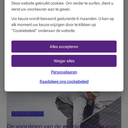
Deze website gebruikt cookies. Om verder te surfen, dient u
eerst uw voorkeuren aan te geven.
MIJN BUSINESS
16/05/2025
Uw keuze wordt bewaard gedurende 6 maanden. U kan op
« Neemt een bank de tijd om mijn business
elk moment uw keuze wijzigen door te klikken op
te begrijpen? »
“Cookiebeleid” onderaan de website.
4 min
Alles accepteren
Door met uw KMO of vrij beroep te kiezen voor een
duurzame aanpak kunt u op vele manieren het verschil
Weiger alles
maken. Maar wat betekent dat voor uw bedrijf? Wat zijn
Personaliseren
de voordelen van de overstap naar duurzame energie?
Ontdek hoe u...
Raadpleeg ons cookiebeleid
MIJN BUSINESS
31/01/2025
De voordelen van de energietransitie voor