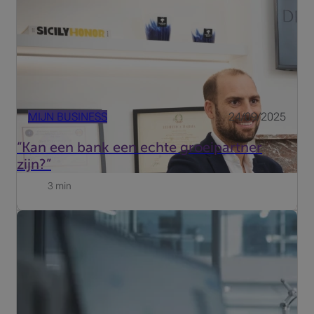
MIJN BUSINESS
24/09/2025
“Kan een bank een echte groeipartner
zijn?”
3 min
De 13de maand is een voorspelbare uitgave die op de
cashflow van uw bedrijf kan drukken als u er niet op
anticipeert. Deze uitbetaling, die doorgaans aan het
einde van het jaar plaatsvindt, vormt een aanzienlijke last
waar...