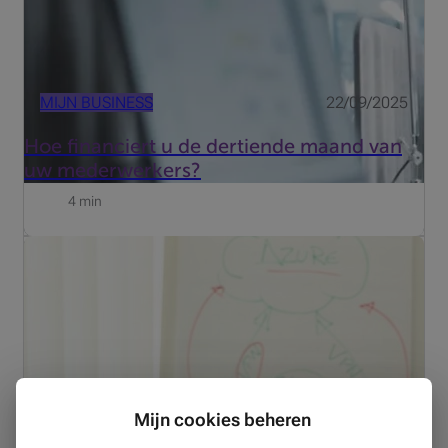
MIJN BUSINESS
22/09/2025
Hoe financiert u de dertiende maand van
uw mederwerkers?
4 min
Voor Beobank telt elke vraag, omdat ze kan leiden tot
een goed advies dat echt het verschil maakt voor de
klant. Ontdek het getuigenis van Bruno.
Mijn cookies beheren