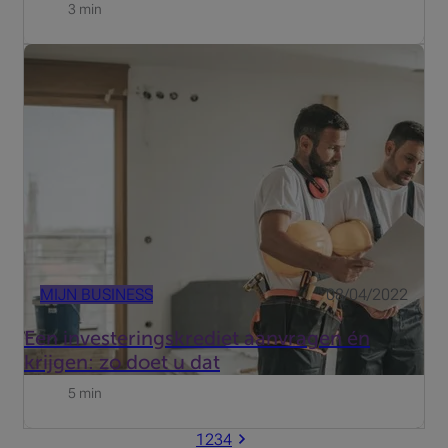
3 min
Om er voor te zorgen dat uw bedrijf duurzaam groeit,
moet u er regelmatig in investeren. Stilstaan is immers
achteruitgaan. U kunt daarvoor natuurlijk uw
cashreserves aanspreken, maar soms kan het
verstandiger zijn om hier...
MIJN BUSINESS
08/04/2022
Een investeringskrediet aanvragen én
krijgen: zo doet u dat
5 min
1
2
3
4