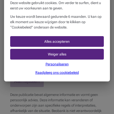
Delen op
Deze website gebruikt cookies. Om verder te surfen, dient u
Leestijd
eerst uw voorkeuren aan te geven.
3 min
Uw keuze wordt bewaard gedurende 6 maanden. U kan op
elk moment uw keuze wijzigen door te klikken op
Auteur
“Cookiebeleid” onderaan de website.
Beobank
Publicatie datum
Alles accepteren
02
februari
2026
Gepubliceerd in
Weiger alles
Mijn business
Personaliseren
Gerelateerde producten
Raadpleeg ons cookiebeleid
Alarmsysteem
Deze publicatie bevat algemene informatie en vormt geen
persoonlijk advies. Deze informatie kan veranderen of
onderworpen zijn aan specifieke regels of interpretaties,
afhankelijk van de situatie. Beobank is niet verantwoordelijk