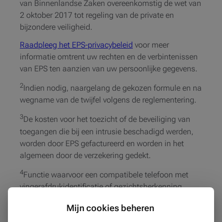
van Binnenlandse Zaken overeenkomstig de wet van
2 oktober 2017 tot regeling van de private en
bijzondere veiligheid.
Raadpleeg het EPS-privacybeleid
voor meer
informatie omtrent uw rechten en de verbintenissen
van EPS ten aanzien van uw persoonlijke gegevens.
2
Indien nodig, naargelang de gekozen formule en na
wegname van de twijfel volgens de reglementering.
3
De kosten voor het toezicht of de beveiliging van
toegangen die bij een intrusie beschadigd werden,
worden door EPS gefactureerd en worden in het
algemeen door de verzekering gedekt.
4
Functie waarvoor een compatibele telefoon met
vingerafdrukidentificatie of gezichtsherkenning
vereist is.
Mijn cookies beheren