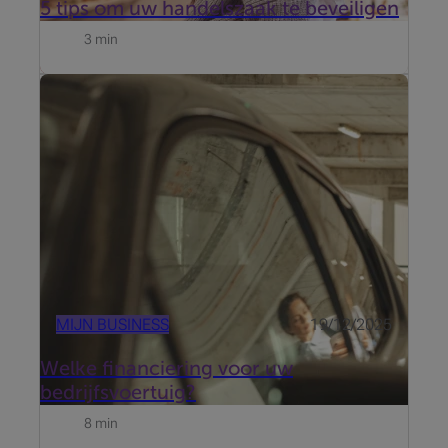
5 tips om uw handelszaak te beveiligen
3 min
Of u nu werkt als zelfstandige, zaakvoerder van een
kmo of een vrij beroep uitoefent, mobiliteit is een
essentiële pijler in uw bedrijf. Een wagen kan tegelijk
een onmisbare tool in uw werk zijn én een
aantrekkelijk onderd...
MIJN BUSINESS
19/12/2025
Welke financiering voor uw
bedrijfsvoertuig?
8 min