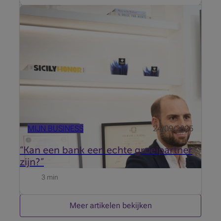
De jonge plastisch chirurg droomde ervan een
innovatieve kliniek op te richten, maar het vinden
van een bank die zijn ambities begreep en hem wilde
begeleiden bleek moeilijker dan verwacht.
MIJN BUSINESS
24/09/2025
“Kan een bank een echte groeipartner
zijn?”
3 min
Meer artikelen bekijken