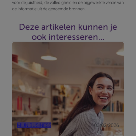
voor de juistheid, de volledigheid en de bijgewerkte versie van
de informatie uit de genoemde bronnen.
Deze artikelen kunnen je
ook interesseren...
Inbraken, winkeldiefstal, fraude, … veel handelaars
verliezen flink wat geld door deze plagen. Om uw
zaak te beschermen gaat er niets boven preventieve
maatregelen.
MIJN BUSINESS
03/02/2026