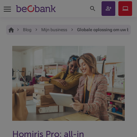
Zoeken op de site
Rekening
Beobank
openen
Online
Je bent hier:
Home
Blog
Mijn business
Globale oplossing om uw bedrij
Homiris Pro: all-in