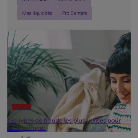
Mes liquidités
Pro Centers
Surfer sur internet, retirer de l'argent à un distributeur ou
commander des produits en ligne... les occasions de
vous arnaquer sont nombreuses pour les
fraudeurs.Soyez donc vigilantet tentez de reconnaitre les
tentatives ...
FRAUDE
28/11/2022
Les types de fraude les plus utilisés pour
vous tromper
4 min