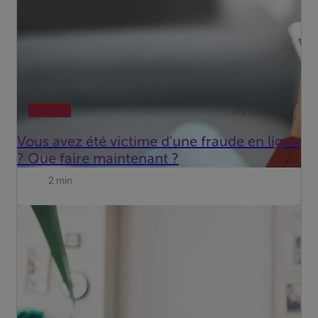
seulun ...
FRAUDE
06/10/2020
Vous avez été victime d'une fraude en ligne
? Que faire maintenant ?
2 min
Plus le coronavirus se propage, plus les cybercriminels
ont le sourire. Les escroqueries se multiplient sur la toile.
Il faut dire que le contexte est particulièrement propice.
Les achats en ligne explosent et, tout le mon...