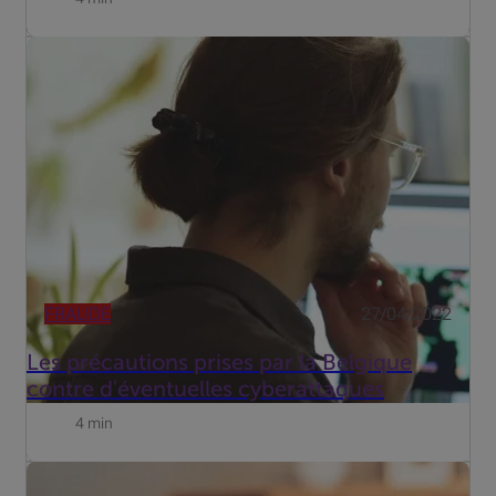
En 2022, les conflits se déroulent sur beaucoup plus de
fronts qu'il y a, grosso modo, cent ans. Une zone de
combat s'est également ouverte en ligne, et non
seulement l'Ukraine, mais aussi des pays occidentaux
comme la Bel...
FRAUDE
27/04/2022
Les précautions prises par la Belgique
contre d'éventuelles cyberattaques
4 min
Plus de 30.000 cas ont été enregistrés par la police en