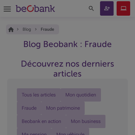
Rechercher sur le site
Ouvrir un
Beobank
compte
Online
Vous êtes ici:
Accueil
Blog
Fraude
Blog Beobank : Fraude
Découvrez nos derniers
articles
Tous les articles
Mon quotidien
Fraude
Mon patrimoine
Beobank en action
Mon business
Ma pension
Mon véhicule