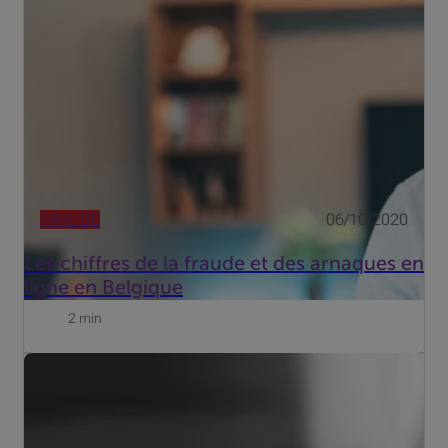
2019, ce qui représente une augmentation de 29,2%
entre 2018 et 2019. La cybercriminalité ne cesse
d'augmenter dans notre pays. Entre 2017 et 2018, la
hausse était dé...
FRAUDE
06/10/2020
Les chiffres de la fraude et des arnaques en
ligne en Belgique
2 min
Phishing, smishing, fausse page et faux résultats de
recherche…les arnaques et escroqueries en ligne sont
légion, et variées. Et elles augmentent chaque année. On
dénombre ainsi plus de 30.000 cas en 2019 alors que