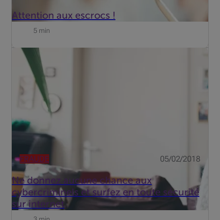
Attention aux escrocs !
5 min
Internet est un environnement certes fantastique, mais
qui présente également des risques cachés : ces
dernières années, les arnaqueurs sont devenus de plus
en plus présents sur le web. Les tous derniers
cyberrisques Spect...
FRAUDE
05/02/2018
Ne donnez aucune chance aux
cybercriminels et surfez en toute sécurité
sur internet
3 min