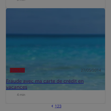
Les vacances, c'est, pour beaucoup, l'un des moments le
plus attendus de l'année, celui où l'on déconnecte
complètement, où l'on est peut-être un peu moins
attentif. Mais le farniente peut malheureusement vite être
perturb...
FRAUDE
27/05/2014
Fraude avec ma carte de crédit en
vacances
4 min
1
2
3