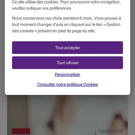
Ce site utilise des cookies. Pour poursuivre votre navigation,
FRAUDE
31/10/2018
veuillez indiquer vos préférences.
Nous conservons vos choix pendant 6 mois. Vous pouvez à
#CyberScams : Comment se prémunir du
tout moment changer d’avis en cliquant sur le lien « Gestion
vol en ligne ?
des cookies » présent en pied de page du site.
5 min
Tout accepter
Phishing (ou hameçonnage)est le nom regroupanttoutes
les techniques que les escrocs utilisent pour voler vos
Tout refuser
données secrètes comme vos mots de passe, les
numéros de vos cartes de crédit ou les codes pour
Personnaliser
effectuer des opé...
Consulter notre politique
Cookies
FRAUDE
13/06/2018