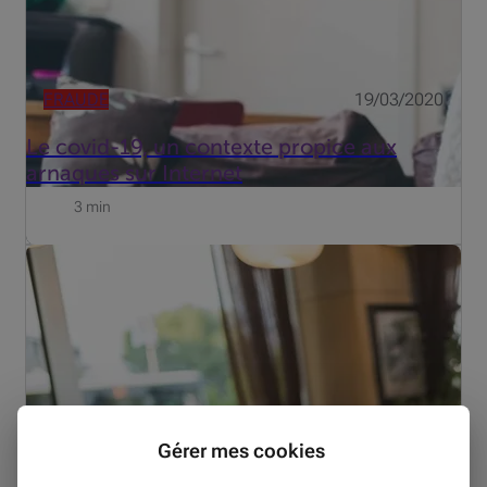
FRAUDE
19/03/2020
Le covid-19, un contexte propice aux
arnaques sur Internet
3 min
Lors d'une tentative de phishing (aussi nommé
hameçonnage), les fraudeurs essaient d'obtenir vos
données bancaires ainsi que certaines de vos données
personnelles comme vos mots de passe. Ils utilisent,
pour ce faire, e-ma...
Gérer mes cookies