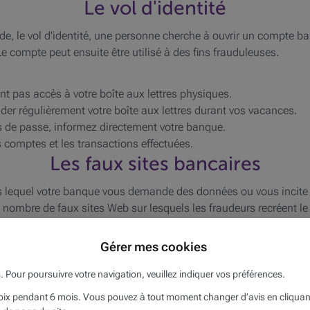
Le vol d'identité
de, le vol d'identité, une personne cherche à ouvrir un compte ba
e compte peut ensuite être utilisé à des fins frauduleuses.
nt pas accès à votre boîte aux lettres physiques.
r régulièrement votre boîte aux lettres durant vos vacances.
s de passe, informez directement votre banque.
s comptes et les transactions effectuées
.
Les faux sites bancaires
s lequel votre banque vous demande des données ou vous incite à
e nombre de faux sites Web sur lesquels les fraudeurs recréent le l
introduire vos données personnelles.
Gérer mes cookies
‘s' de ‘https' signifie ‘sécurisé'. Si vous ne voyez pas celui-ci, n'y
s. Pour poursuivre votre navigation, veuillez indiquer vos préférences.
act immédiatement avec votre banque ou la police.
x pendant 6 mois. Vous pouvez à tout moment changer d’avis en cliquant s
La fraude au rendez-vous