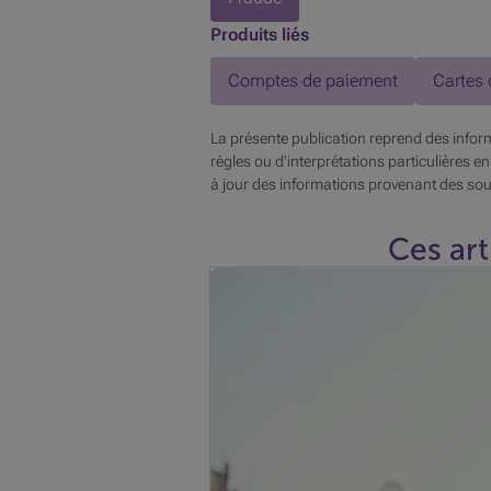
Produits liés
Comptes de paiement
Cartes 
La présente publication reprend des inform
règles ou d'interprétations particulières en
à jour des informations provenant des sou
Ces art
Enfin les vacances : le farniente, le 
comment protéger vos cartes bancai