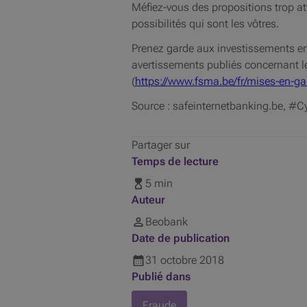
Méfiez-vous des propositions trop att
possibilités qui sont les vôtres.
Prenez garde aux investissements en 
avertissements publiés concernant les
(
https://www.fsma.be/fr/mises-en-ga
Source : safeinternetbanking.be, 
Partager sur
Temps de lecture
5 min
Auteur
Beobank
Date de publication
31
octobre
2018
Publié dans
Fraude