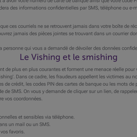
t à avoir votre numéro de carte de banque ainsi que votre code PI
ra des informations confidentielles par SMS, téléphone ou e-m
 que ces courriels ne se retrouvent jamais dans votre boîte de réc
'ouvrez jamais des pièces jointes se trouvant dans un courrier d
a personne qui vous a demandé de dévoiler des données confiden
Le Vishing et le smishing
 de plus en plus courantes et forment une menace réelle pour 
ishing'. Dans ce cadre, les fraudeurs appellent les victimes au 
tes de crédit, les codes PIN des cartes de banque ou les mots de 
de de SMS. On vous y demande de cliquer sur un lien, de rappeler 
re vos coordonnées.
nelles et sensibles via téléphone.
dans un mail ou un SMS.
vos favoris.