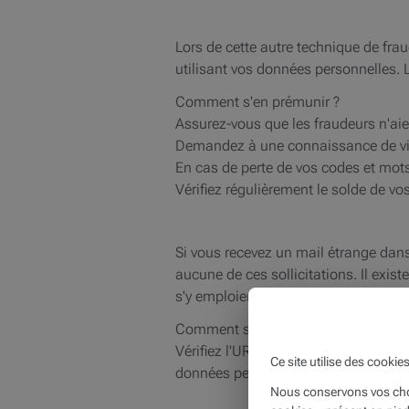
Lors de cette autre technique de frau
utilisant vos données personnelles. L
Comment s'en prémunir ?
Assurez-vous que les fraudeurs n'aie
Demandez à une connaissance de vide
En cas de perte de vos codes et mot
Vérifiez régulièrement le solde de vo
Si vous recevez un mail étrange dan
aucune de ces sollicitations. Il exist
s'y emploient à vous convaincre d'y 
Comment s'en prémunir ?
V
érifiez l'URL de la page visitée. Le 
Ce site utilise des cookie
données personnelles et prenez cont
Nous conservons vos choi