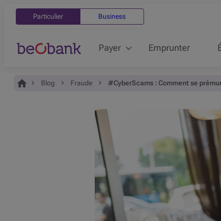
Particulier
Business
Payer
Emprunter
Vous êtes ici:
Accueil
Blog
Fraude
#CyberScams : Comment se prémunir