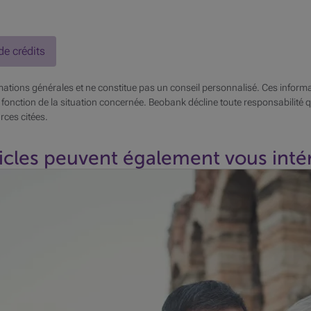
de crédits
ations générales et ne constitue pas un conseil personnalisé. Ces informa
 fonction de la situation concernée. Beobank décline toute responsabilité qu
rces citées.
icles peuvent également vous intér
dépaysement et la vie au jour le jour. Une insouciance qui fait le
res.