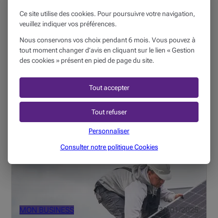
Ce site utilise des cookies. Pour poursuivre votre navigation,
veuillez indiquer vos préférences.
MON BUSINESS
16/05/2025
Nous conservons vos choix pendant 6 mois. Vous pouvez à
tout moment changer d’avis en cliquant sur le lien « Gestion
« Une banque va-t-elle prendre le temps
des cookies » présent en pied de page du site.
de comprendre mon business ? »
4 min
Tout accepter
Engager votre PME ou votre activité libérale dans une
Tout refuser
démarche durable peut faire la différence à de nombreux
points de vue. Mais qu'est-ce que cela implique pour
Personnaliser
votre entreprise ? Quels sont les avantages de faire le
Consulter notre politique
Cookies
swi...
MON BUSINESS
31/01/2025