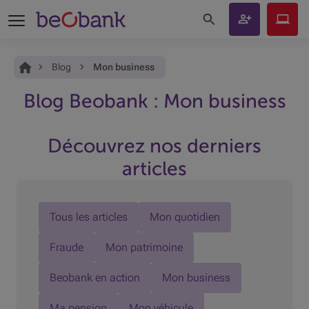
Rechercher sur le site
Ouvrir un
Beobank
compte
Online
Vous êtes ici:
Accueil
Blog
Mon business
Blog Beobank : Mon business
Découvrez nos derniers
articles
Tous les articles
Mon quotidien
Fraude
Mon patrimoine
Beobank en action
Mon business
Ma pension
Mon véhicule