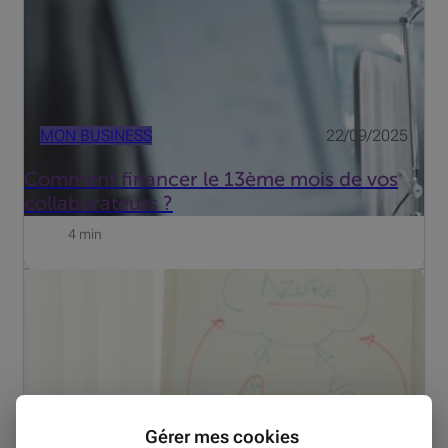
MON BUSINESS
22/09/2025
Comment financer le 13ème mois de vos
collaborateurs ?
4 min
Pour Beobank, chaque question compte, parce qu’elle
peut déboucher sur un bon conseil qui fera vraiment la
différence pour le client. Découvrez le témoignage de
Bruno.
Gérer mes cookies