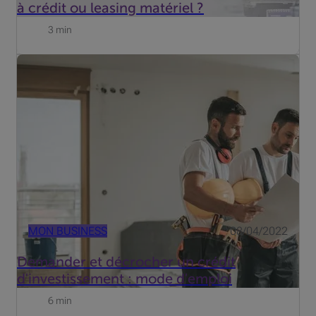
à crédit ou leasing matériel ?
3 min
Qui dit croissance durable de l'entreprise, dit
investissements réguliers. Car stagner, c'est déjà reculer.
Il vous est bien sûr loisible de puiser dans vos réserves
de trésorerie, mais la conclusion d'un prêt s'avère parf...
MON BUSINESS
08/04/2022
Demander et décrocher un crédit
d'investissement : mode d'emploi
6 min