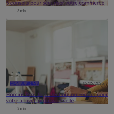
5 conseils pour sécuriser votre commerce
3 min
Vous souhaitez protéger votre magasin, boutique,
entreprise ou cabinet des risques de cambriolage et
d'incendie? Homiris Pro est un système d'alarme avec
télésurveillance 24h/24 pour sécuriser vos locaux
professionnels.
MON BUSINESS
02/02/2026
Homiris Pro : la protection tout-en-un pour
votre activité professionnelle
3 min