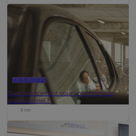
Que vous soyez indépendant, dirigeant d'une PME ou
titulaire d'une profession libérale, la mobilité est un pilier
essentiel de votre entreprise. Un véhicule peut être à la
fois un outil de travail indispensable et une form...
MON BUSINESS
19/12/2025
Quel financement pour votre véhicule
professionnel ?
8 min
Jeune chirurgien plastique et esthétique, il rêvait de
développer une clinique innovante. Mais trouver une