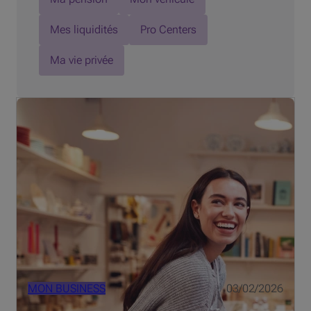
Mes liquidités
Pro Centers
Ma vie privée
Cambriolages, vols à l'étalage ou fraudes, nombre de
commerçants paient ces fléaux au prix fort. Rien de tel
que des mesures préventives pour protéger votre
commerce.
MON BUSINESS
03/02/2026