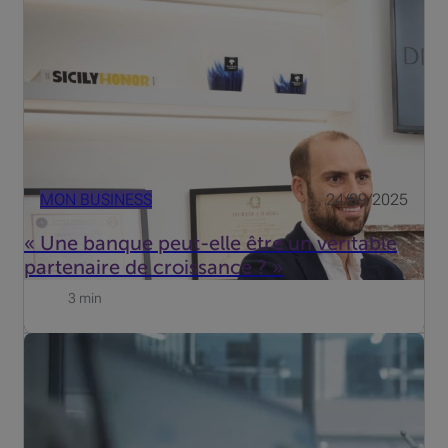
banque capable de comprendre ses ambitions et de
l’accompagner s’est révélé plus difficile que prévu.
MON BUSINESS
24/09/2025
« Une banque peut-elle être un véritable
partenaire de croissance ? »
3 min
Le 13ème mois est un décaissement prévisible qui peut
peser sur la trésorerie de votre entreprise si vous ne
l'anticipez pas. Généralement versé en fin d'année, ce
montant représente une charge importante à prendre en
comp...