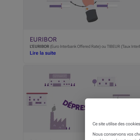
EURIBOR
L’EURIBOR
(Euro Interbank Offered Rate) ou TIBEUR (Taux Inte
Lire la suite
Ce site utilise des cookie
Nous conservons vos choi