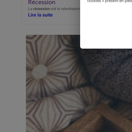
cookies » présent en pied
Récession
La
récession
est le ralentissement prolongé et significatif de l
Lire la suite