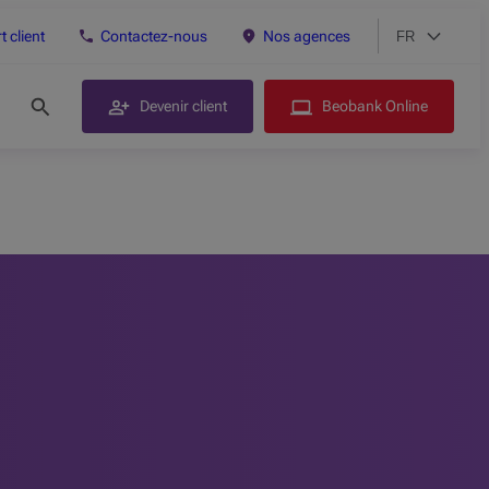
 client
Contactez-nous
Nos agences
FR
Choix de lang
Version actuell
Devenir client
Beobank Online
Rechercher sur le site