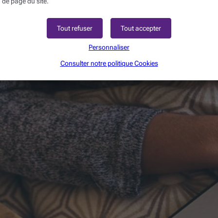
 de page du site.
’activité économique d’un pays. Il est officiellement question de récession lorsque l
Tout refuser
Tout accepter
Personnaliser
Consulter notre politique
Cookies