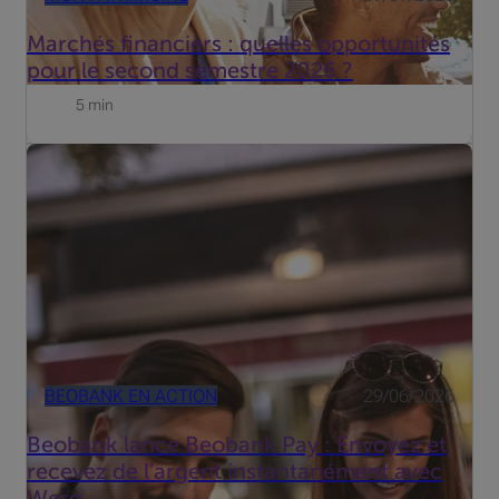
Marchés financiers : quelles opportunités
pour le second semestre 2026 ?
5 min
Partager l’addition d’un restaurant, rembourser un ami
après un week-end ou envoyer de l’argent à un proche n’a
jamais été aussi simple.
BEOBANK EN ACTION
29/06/2026
Beobank lance Beobank Pay : Envoyez et
recevez de l’argent instantanément avec
Wero