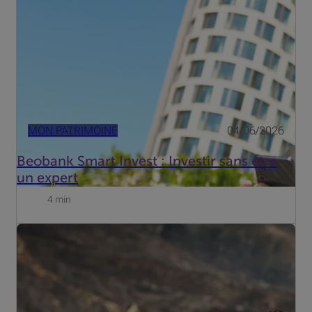
Buyser, Invest Advisory chez Beobank.
MON PATRIMOINE
04/06/2026
Beobank Smart Invest : Investir sans être
un expert
4 min
Vous vous apprêtez à partir en vacances ? L'app Beobank
Mobile vous permet de suivre l'évolution de vos comptes
en voyage aisément et en toute sécurité.