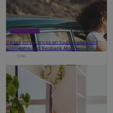
MES VACANCES
04/06/2026
Partez en vacances en toute tranquillité
avec votre app Beobank Mobile
3 min
Des jours plus courts et des nuits plus longues : c'est
exactement ce que recherchent les cambrioleurs. Mais
comment sécuriser votre maison ou appartement de
façon optimale ?