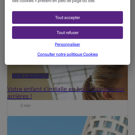
des cookies » présent en pied de page du site.
Le moment est venu pour votre jeune de voler de ses
propres ailes ! Mais pas sans couvrir vos (et ses) arrières.
Tout accepter
La vie en kot n'est pas sans petits (ou gros) accros : la
baignoire qui déborde chez le voisin, une fête un p...
Tout refuser
Personnaliser
Consulter notre politique
Cookies
MON LOGEMENT
08/06/2026
Votre enfant s'installe en kot ? Assurez vos
arrières !
2 min
Beobank s’est intéressé aux freins qui entourent
l’investissement et propose dès maintenant Beobank
Smart Invest. Découvrez le témoignage de Roel de