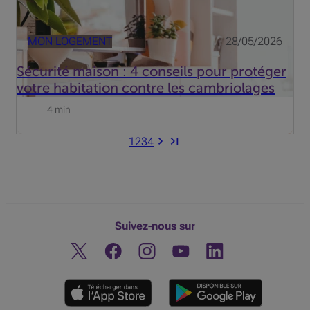
MON LOGEMENT
28/05/2026
Sécurité maison : 4 conseils pour protéger
votre habitation contre les cambriolages
4 min
1
2
3
4
Suivez-nous sur
Twitter
Facebook
Instagram
Découvrez notre chaine You
Linkedin