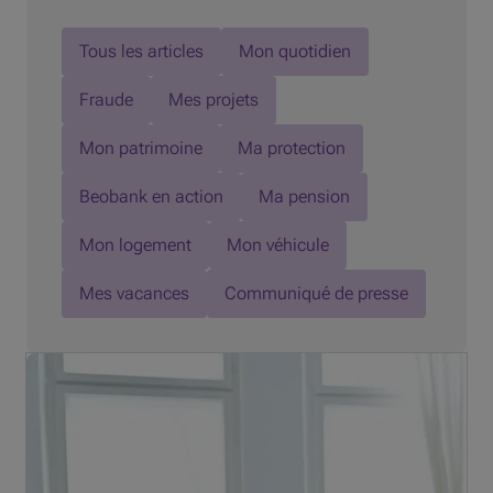
Tous les articles
Mon quotidien
Fraude
Mes projets
Mon patrimoine
Ma protection
Beobank en action
Ma pension
Mon logement
Mon véhicule
Mes vacances
Communiqué de presse
Vous souhaitez investir dans un projet prochainement ?
Même si vous avez de l'argent de côté, ne serait-il pas
plus judicieux de demander un prêt à tempérament ?