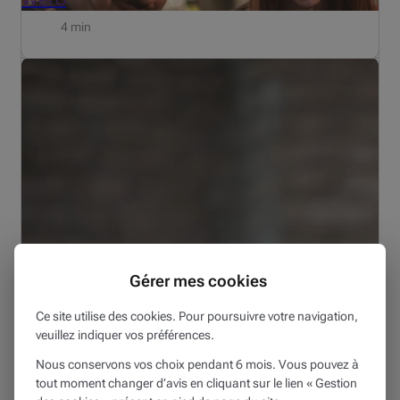
4 min
Mise à jour du 19 juni 2026
Gérer mes cookies
MON PATRIMOINE
19/06/2026
Ce site utilise des cookies. Pour poursuivre votre navigation,
veuillez indiquer vos préférences.
Marchés financiers : aperçu de la situation
Nous conservons vos choix pendant 6 mois. Vous pouvez à
3 min
tout moment changer d’avis en cliquant sur le lien « Gestion