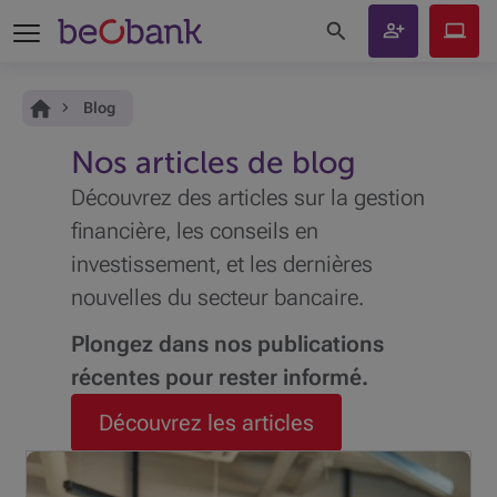
Rechercher sur le site
Devenir
Beobank
client
Online
Vous êtes ici:
Accueil
Blog
Nos articles de blog
Découvrez des articles sur la gestion
financière, les conseils en
investissement, et les dernières
nouvelles du secteur bancaire.
Plongez dans nos publications
récentes pour rester informé.
Découvrez les articles
Votre conseiller Beobank est à votre écoute pour
répondre à toutes vos questions et préparer avec vous