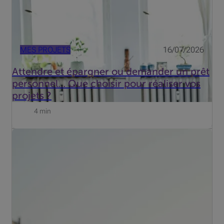
MES PROJETS
16/07/2026
Attendre et épargner ou demander un prêt
personnel… Que choisir pour réaliser vos
projets ?
4 min
Enfin les vacances : le farniente, le dépaysement et la vie
au jour le jour. Une insouciance qui fait le bonheur des
fraudeurs. Voici comment protéger vos cartes bancaires.