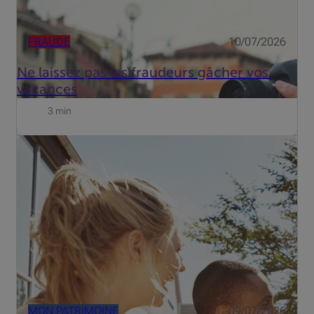
FRAUDE
10/07/2026
Ne laissez pas les fraudeurs gâcher vos
vacances
3 min
Entre tensions géopolitiques et révolution de l’IA, les
marchés restent résilients. Quels thèmes privilégier au
second semestre ?
MON PATRIMOINE
09/07/2026