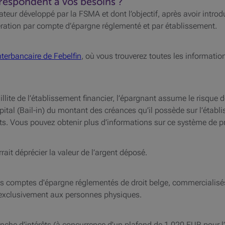
respondent à vos besoins ?
ateur
développé par la FSMA et dont l’objectif, après avoir intr
nération par compte d’épargne réglementé et par établissement.
nterbancaire de Febelfin
, où vous trouverez toutes les informatio
faillite de l’établissement financier, l’épargnant assume le risque
ital (Bail-in) du montant des créances qu’il possède sur l’étab
 Vous pouvez obtenir plus d’informations sur ce système de prot
ait déprécier la valeur de l’argent déposé.
 comptes d'épargne réglementés de droit belge, commercialisés
 exclusivement aux personnes physiques.
ranche d’intérêts (à concurrence d'un plafond de 1.020 EUR pour 