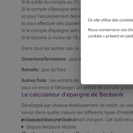
Si le solde du compte au 31/12 de l'année précédente 
Si le compte d'épargne sert de compte bénéficiaire
a) pour l'encaissement des intérêts d'un compte à te
Ce site utilise des cookie
b) pour effectuer des placements.
Nous conservons vos choi
Si le compte d'épargne sert de garantie locative.
cookies » présent en pied
Si le titulaire a moins de 18 ans.
Dans tous les autres cas, la redevance annuelle s'élèv
Ouverture/fermeture
: pas de frais
Retraits
: pas de frais
Autres frais
: les extraits de compte électroniques sont
pour un envoi à l'étranger. Un extrait de compte grat
Le calculateur d'épargne de Beobank
Développé par chaque établissement de crédit, ce calc
savoir dans quelle mesure les différents types d’intér
pécuniaire d’un éventuel retrait d’argent. Cet outil est
Depuis Beobank Online
Depuis Beobank Mobile