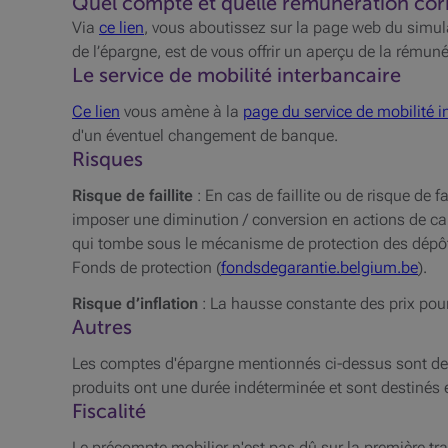
Quel compte et quelle rémunération cor
Via
ce lien
, vous aboutissez sur la page web du simul
de l’épargne, est de vous offrir un aperçu de la rému
Le service de mobilité interbancaire
Ce lien
vous amène à la
page du service de mobilité i
d'un éventuel changement de banque.
Risques
Risque de faillite
: En cas de faillite ou de risque de 
imposer une diminution / conversion en actions de cap
qui tombe sous le mécanisme de protection des dépôts.
Fonds de protection (
fondsdegarantie.belgium.be
).
Risque d’inflation
: La hausse constante des prix pourr
Autres
Les comptes d'épargne mentionnés ci-dessus sont des
produits ont une durée indéterminée et sont destinés
Fiscalité
Le précompte mobilier n'est pas dû sur la première t