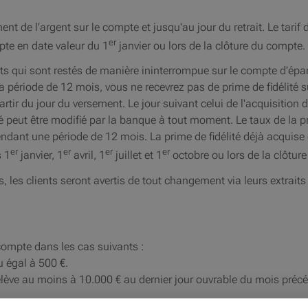
ent de l'argent sur le compte et jusqu'au jour du retrait. Le tarif 
er
pte en date valeur du 1
janvier ou lors de la clôture du compte.
ts qui sont restés de manière ininterrompue sur le compte d'ép
la période de 12 mois, vous ne recevrez pas de prime de fidélité su
partir du jour du versement. Le jour suivant celui de l'acquisition
lité peut être modifié par la banque à tout moment. Le taux de la
dant une période de 12 mois. La prime de fidélité déjà acquise es
er
er
er
er
s 1
janvier, 1
avril, 1
juillet et 1
octobre ou lors de la clôtur
les clients seront avertis de tout changement via leurs extraits
 compte dans les cas suivants :
 égal à 500 €.
s'élève au moins à 10.000 € au dernier jour ouvrable du mois préc