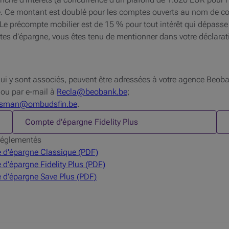
e. Ce montant est doublé pour les comptes ouverts au nom de co
e précompte mobilier est de 15 % pour tout intérêt qui dépasse 
es d’épargne, vous êtes tenu de mentionner dans votre déclaratio
qui y sont associés, peuvent être adressées à votre agence Beoba
 ou par e-mail à
Recla@beobank.be
;
sman@ombudsfin.be
.
2 sur 3
Compte d'épargne Fidelity Plus
réglementés
 d'épargne Classique (PDF)
d'épargne Fidelity Plus (PDF)
 d'épargne Save Plus (PDF)