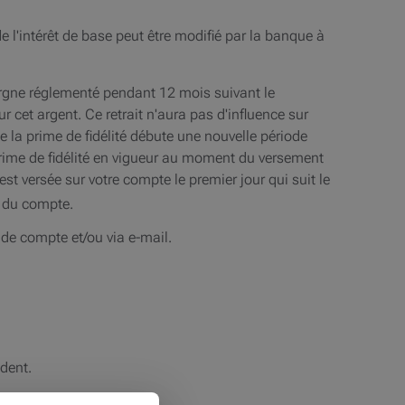
de l'intérêt de base peut être modifié par la banque à
argne réglementé pendant 12 mois suivant le
r cet argent. Ce retrait n'aura pas d'influence sur
 de la prime de fidélité débute une nouvelle période
 prime de fidélité en vigueur au moment du versement
t versée sur votre compte le premier jour qui suit le
e du compte.
 de compte et/ou via e-mail.
édent.