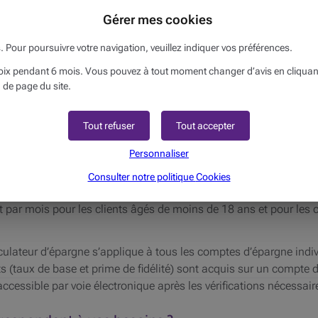
est supérieur à 1.239,47 €.
Gérer mes cookies
rme ou
s. Pour poursuivre votre navigation, veuillez indiquer vos préférences.
x pendant 6 mois. Vous pouvez à tout moment changer d’avis en cliquant s
 de page du site.
e à 15 €. En cas de fermeture du compte en cours d'année, les fr
Tout refuser
Tout accepter
Personnaliser
Consulter notre politique
Cookies
 gratuits. L'envoi d'extraits de compte papier est payant : 1,50 € 
uit par mois pour les clients âgés de moins de 18 ans et pour le
ulateur d’épargne s’applique à tous les comptes d’épargne indivi
êts (taux de base et prime de fidélité) sont acquis sur un compt
 accessible par voie électronique après les vérifications nécessai