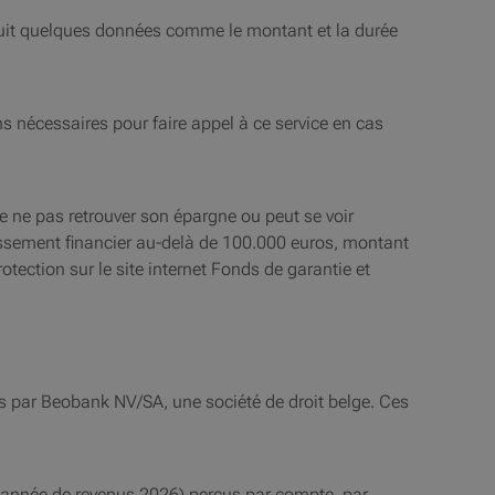
oduit quelques données comme le montant et la durée
ns nécessaires pour faire appel à ce service en cas
 de ne pas retrouver son épargne ou peut se voir
lissement financier au-delà de 100.000 euros, montant
ection sur le site internet Fonds de garantie et
 par Beobank NV/SA, une société de droit belge. Ces
l’année de revenus 2026) perçus par compte, par