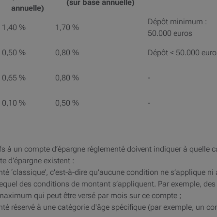
(sur base annuelle)
annuelle)
Dépôt minimum :
1,40 %
1,70 %
50.000 euros
0,50 %
0,80 %
Dépôt < 50.000 euro
0,65 %
0,80 %
-
0,10 %
0,50 %
-
ifs à un compte d’épargne réglementé doivent indiquer à quelle 
te d’épargne existent :
é ‘classique’, c'est-à-dire qu’aucune condition ne s’applique ni au
equel des conditions de montant s’appliquent. Par exemple, des
maximum qui peut être versé par mois sur ce compte ;
nté réservé à une catégorie d'âge spécifique (par exemple, un co