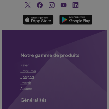
Twitter
Facebook
Instagram
Découvrez notre chaine You
Linkedin
Notre gamme de produits
Payer
Emprunter
Epargner
Investir
Assurer
Généralités