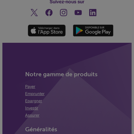
Suivez-nous sur
Twitter
Facebook
Instagram
Découvrez notre chaine You
Linkedin
Notre gamme de produits
Payer
Emprunter
Epargner
Investir
Assurer
Généralités