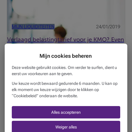
MIJN LIQUIDITEITEN
24/01/2019
Verlaagd belastingtarief voor je KMO? Even
scherp rekenen!
Mijn cookies beheren
3 min
Deze website gebruikt cookies. Om verder te surfen, dient u
1921 was het jaar waarin de wetgever in België het
eerst uw voorkeuren aan te geven.
juridische startschot gaf voor de “verenigingen zonder
winstoogmerk”. Hun eerste grote verjongingskuur in deze
Uw keuze wordt bewaard gedurende 6 maanden. U kan op
elk moment uw keuze wijzigen door te klikken op
eeuw ondergingen ze in 2003. Vier jaar overleg mondde
“Cookiebeleid” onderaan de website.
toen u...
Alles accepteren
Weiger alles