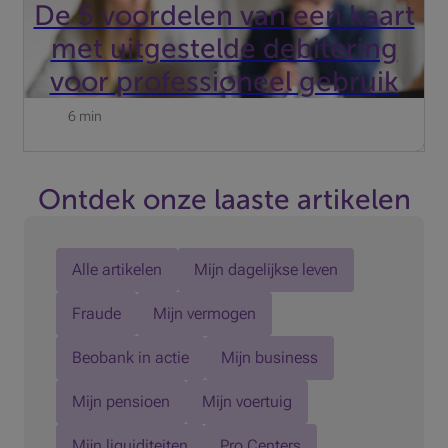
De 5 voordelen van een kaart
met uitgestelde debitering
voor professioneel gebruik
6 min
Ontdek onze laaste artikelen
Alle artikelen
Mijn dagelijkse leven
Fraude
Mijn vermogen
Beobank in actie
Mijn business
Mijn pensioen
Mijn voertuig
Mijn liquiditeiten
Pro Centers