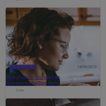
Voor meer duidelijkheid keren we even terug naar het
begin van het “verhaal”. Je bent als zelfstandig
bedrijfsleider actief in een onderneming. Tot zover klinkt
alles gewoon. Waarschijnlijk keer je jezelf ook een loon
uit....
MIJN BUSINESS
14/05/2019
Bedrijfsleider, vergeet de
bedrijfsvoorheffing niet!
3 min
In je humanresourcesbeleid speelt het loonpakket een