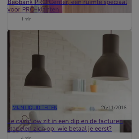
Beobank PRO Center, een ruimte speciaal
voor PRO-klanten
1 min
Je bankrekening staat in het rood. En de facturen blijven
maar toestromen … Het is dus duidelijk dat je inkomsten
en je behoeften aan beschikbare middelen niet echt op
elkaar afgestemd zijn. Misschien wacht je op de betali...
MIJN LIQUIDITEITEN
26/11/2018
Je cashflow zit in een dip en de facturen
stapelen zich op: wie betaal je eerst?
4 min