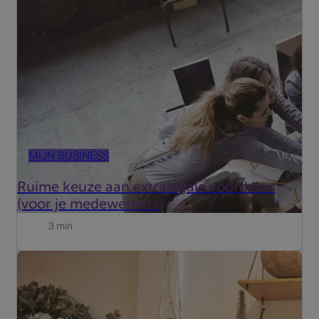
centrale rol. Vaste elementen ervan zijn het basisloon en
het vakantiegeld, maar de meeste werkgevers voegen er
ook nog één of meer extralegale voordelen aan toe en
dat ...
MIJN BUSINESS
09/04/2019
Ruime keuze aan extralegale voordelen
(voor je medewerkers)
3 min
Ga er even bij zitten! Deze kwestie is immers nogal
technisch, maar wel interessant.