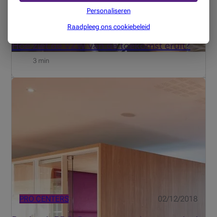
Personaliseren
MIJN BUSINESS
17/01/2019
Raadpleeg ons cookiebeleid
Hoe ziet de VZW van de toekomst eruit?
3 min
Met de Beobank PRO Centers biedt Beobank haar
professionele klanten werk- en co-workingruimtes om
het hen gemakkelijker te maken.
PRO CENTERS
02/12/2018