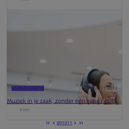
“Well be-bop-a-Lula she's my baby!”…Rock, hip-hop of
elektropop … muziek verzacht de zeden, maar doet dat
niet gratis! Wie muziek laat horen in een omgeving die
toegankelijk is voor het publiek, moet auteursrechten
betalen...
MIJN BUSINESS
16/11/2018
Muziek in je zaak, zonder één valse noot!
4 min
8
9
10
11