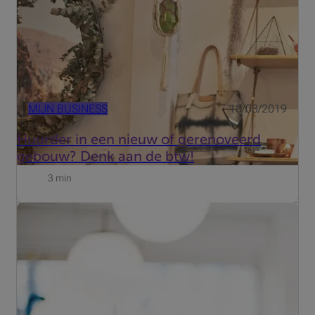
MIJN BUSINESS
18/03/2019
Huurder in een nieuw of gerenoveerd
gebouw? Denk aan de btw!
3 min
We beginnen bij het begin. Sinds 2018 kunnen KMO's
een reële aanslagvoet van 20,4% genieten op de eerste
schijf van 100 000 euro aan belastbaar inkomen. Ook
voor 2019 geldt dit percentage. In 2020 (boekjaar 2021)
komt er n...