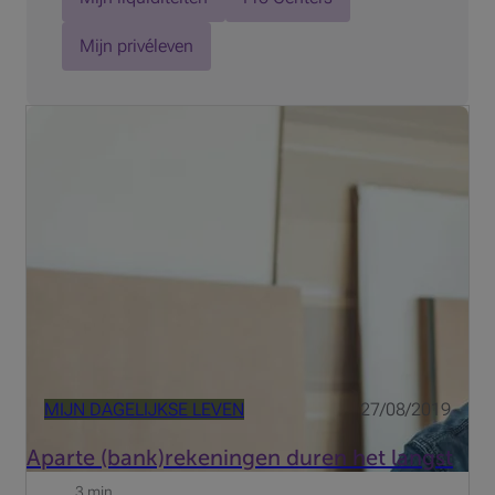
Mijn privéleven
Je besluit staat vast: je wordt ondernemer. Meteen sta je
voor de keuze binnen welke juridische structuur je wil
starten en je activiteiten ontwikkelen. Gaat je voorkeur uit
naar het statuut van zelfstandige als natuurlijk...
MIJN DAGELIJKSE LEVEN
27/08/2019
Aparte (bank)rekeningen duren het langst
3 min