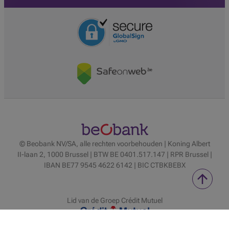
© Beobank NV/SA, alle rechten voorbehouden | Koning Albert
II-laan 2, 1000 Brussel | BTW BE 0401.517.147 | RPR Brussel |
IBAN BE77 9545 4622 6142 | BIC CTBKBEBX
Lid van de Groep Crédit Mutuel