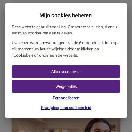
Financiering
Mijn cookies beheren
Deze publicatie bevat algemene informatie en vormt geen
Deze website gebruikt cookies. Om verder te surfen, dient u
persoonlijk advies. Deze informatie kan veranderen of
eerst uw voorkeuren aan te geven.
onderworpen zijn aan specifieke regels of interpretaties,
Uw keuze wordt bewaard gedurende 6 maanden. U kan op
afhankelijk van de situatie. Beobank is niet verantwoordelijk
elk moment uw keuze wijzigen door te klikken op
voor de juistheid, de volledigheid en de bijgewerkte versie van
“Cookiebeleid” onderaan de website.
de informatie uit de genoemde bronnen.
Deze artikelen kunnen je
Alles accepteren
ook interesseren...
Weiger alles
Inbraken, winkeldiefstal, fraude, … veel handelaars
Personaliseren
verliezen flink wat geld door deze plagen. Om uw
zaak te beschermen gaat er niets boven preventieve
Raadpleeg ons cookiebeleid
maatregelen.