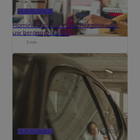
MIJN BUSINESS
02/02/2026
Homiris Pro: all-in bescherming voor
uw beroepsactiviteit
3 min
Of u nu werkt als zelfstandige, zaakvoerder van een
kmo of een vrij beroep uitoefent, mobiliteit is een
essentiële pijler in uw bedrijf. Een wagen kan tegelijk
een onmisbare tool in uw werk zijn én een
aantrekkelijk onderd...
MIJN BUSINESS
19/12/2025