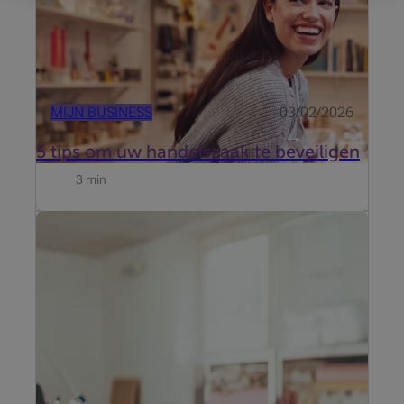
MIJN BUSINESS
03/02/2026
5 tips om uw handelszaak te beveiligen
3 min
Wilt uw winkel, boetiek, kantoor of praktijk
beschermen tegen de risico's van inbraak en
brandgevaar? Homiris Pro is een verbonden
alarmsysteem met 24u telebewaking om uw
professionele locaties te beschermen.