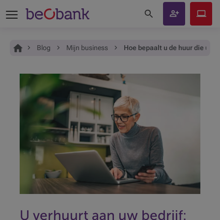
Zoeken op de site
Rekening
Beobank
openen
Online
Je bent hier:
Home
Blog
Mijn business
Hoe bepaalt u de huur die uw b
U verhuurt aan uw bedrijf: