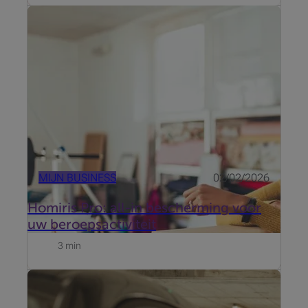
Wilt uw winkel, boetiek, kantoor of praktijk
beschermen tegen de risico's van inbraak en
brandgevaar? Homiris Pro is een verbonden
alarmsysteem met 24u telebewaking om uw
professionele locaties te beschermen.
MIJN BUSINESS
02/02/2026
Homiris Pro: all-in bescherming voor
uw beroepsactiviteit
3 min
Of u nu werkt als zelfstandige, zaakvoerder van een
kmo of een vrij beroep uitoefent, mobiliteit is een