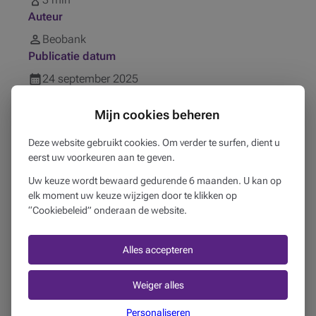
Auteur
Beobank
Publicatie datum
24
september
2025
Gepubliceerd in
Mijn cookies beheren
Mijn business
Deze website gebruikt cookies. Om verder te surfen, dient u
Gerelateerde producten
eerst uw voorkeuren aan te geven.
Financiering
Uw keuze wordt bewaard gedurende 6 maanden. U kan op
elk moment uw keuze wijzigen door te klikken op
“Cookiebeleid” onderaan de website.
Deze publicatie bevat algemene informatie en vormt geen
persoonlijk advies. Deze informatie kan veranderen of
onderworpen zijn aan specifieke regels of interpretaties,
Alles accepteren
afhankelijk van de situatie. Beobank is niet verantwoordelijk
voor de juistheid, de volledigheid en de bijgewerkte versie van
Weiger alles
de informatie uit de genoemde bronnen.
Personaliseren