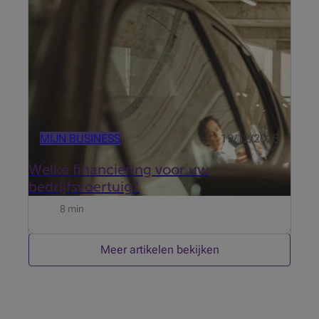
essentiële pijler in uw bedrijf. Een wagen kan tegelijk
een onmisbare tool in uw werk zijn én een
aantrekkelijk onderd...
MIJN BUSINESS
19/12/2025
Welke financiering voor uw
bedrijfsvoertuig?
8 min
Meer artikelen bekijken