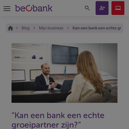
Zoeken op de site
Rekening
Beobank
openen
Online
Je bent hier:
Home
Blog
Mijn business
Kan een bank een echte groeip
“Kan een bank een echte
groeipartner zijn?”