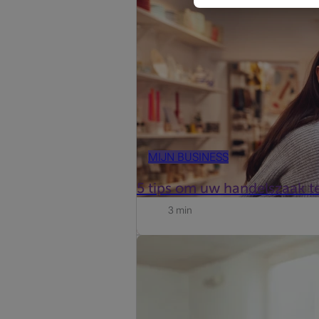
MIJN BUSINESS
5 tips om uw handelszaak te
3 min
Wilt uw winkel, boetiek, kantoor of 
alarmsysteem met 24u telebewaking 