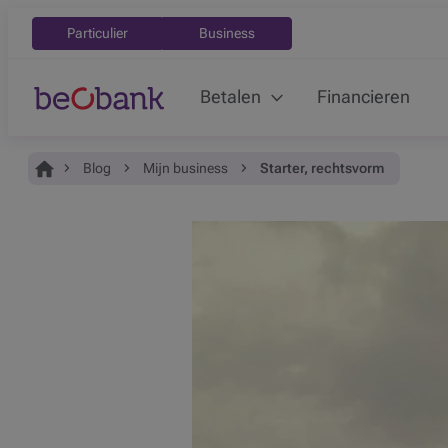
Particulier
Business
Betalen
Financieren
Je bent hier:
Home
Blog
Mijn business
Starter, rechtsvorm