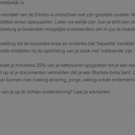
ekkelijk is.
 voordeel van de S-bvba is misschien wel zijn grootste zwakte. W
elen ervan opsouperen. Laten we eerlijk zijn: kun je echt een z
 overtuig je bovendien mogelijke investeerders om in jou te investe
stelling tot de klassieke bvba en ondanks het ‘beperkte' karakter 
nciële middelen bij de oprichting van je zaak niet ‘voldoende' zijn
moet je minstens 25% van je nettowinst opzijzetten tot je een re
 op al je documenten vermelden dat je een Starters-bvba bent. D
aal kunnen zien (weinig ervaring, jonge, weinig solide ondernemi
m van je op te richten onderneming? Laat je adviseren!