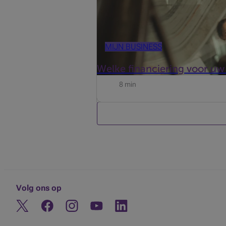
MIJN BUSINESS
Welke financiering voor uw 
8 min
Volg ons op
Twitter
Facebook
Instagram
Ontdek ons YouTube-kanaal
Linkedin