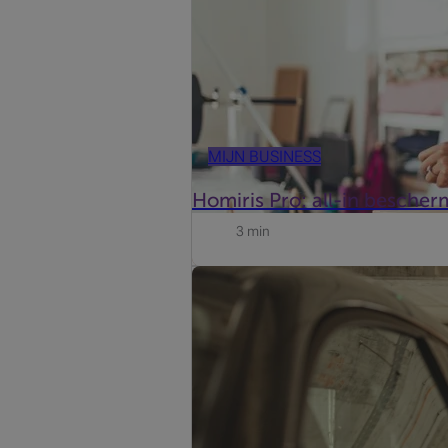
MIJN BUSINESS
Homiris Pro: all-in bescher
3 min
Of u nu werkt als zelfstandige, zaakvo
wagen kan tegelijk een onmisbare too