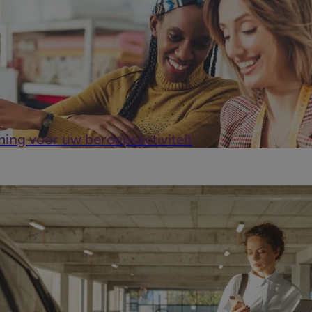
ming voor uw beroepsactiviteit
erder van een kmo of een vrij beroep uitoefent, mobiliteit is een e
l in uw werk zijn én een aantrekkelijk onderd...