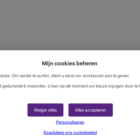
Mijn cookies beheren
okies. Om verder te surfen, dient u eerst uw voorkeuren aan te geven.
gedurende 6 maanden. U kan op elk moment uw keuze wijzigen door te k
 en vormt geen persoonlijk advies. Deze informatie kan veranderen of onde
 Beobank is niet verantwoordelijk voor de juistheid, de volledigheid en de bi
Weiger alles
Alles accepteren
 artikelen kunnen je ook interesser
Personaliseren
veel handelaars verliezen flink wat geld door deze plagen. Om uw
Raadpleeg ons cookiebeleid