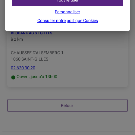
Tout refuser
02 346 49 84
Ouvert, jusqu'à 12h30
Personnaliser
Consulter notre politique
Cookies
BEOBANK AG ST GILLES
à
2 km
CHAUSSEE D'ALSEMBERG 1
1060 SAINT-GILLES
02 620 30 20
Ouvert, jusqu'à 13h00
Retour