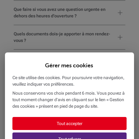
Que faire si vous avez une question urgente en
dehors des heures d’ouverture ?
Quels documents dois-je apporter à mon rendez-
vous ?
Comment savoir si l’agence choisie est accessible
Gérer mes cookies
en fauteuil roulant ou dispose d’aménagements
pour les personnes en situation de handicap ?
Ce site utilise des cookies. Pour poursuivre votre navigation,
veuillez indiquer vos préférences.
Nous conservons vos choix pendant 6 mois. Vous pouvez à
tout moment changer d’avis en cliquant sur le lien « Gestion
BEOBANK BR UCCLE
des cookies » présent en pied de page du site.
à
1,9 km
Tout accepter
RUE VANDERKINDERE 152
1180 UCCLE