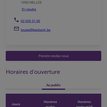
1050 IXELLES
S'y rendre
02 505 31 00
louise@beobank.be
Prendre rendez-vous
Horaires d'ouverture
 Au public 
Horaires
Horaires
Jours
matin
après-midi