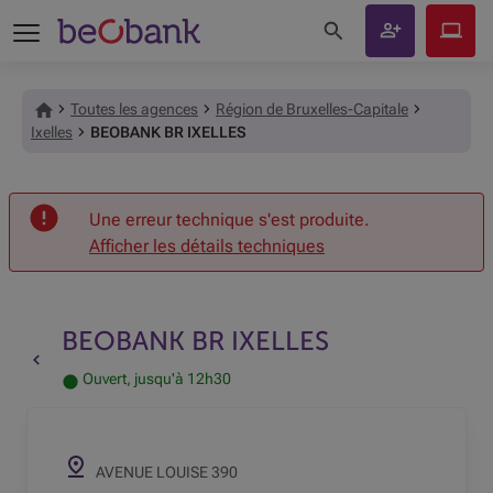
Rechercher sur le site
Devenir
Beobank
client
Online
Toutes les agences
Région de Bruxelles-Capitale
Ixelles
BEOBANK BR IXELLES
Accueil
Une erreur technique s'est produite.
Afficher les détails techniques
BEOBANK BR IXELLES
Retour vers la page précédente
Ouvert, jusqu'à 12h30
AVENUE LOUISE 390