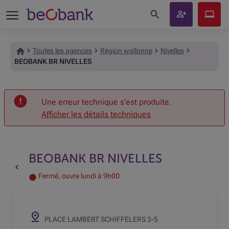
Rechercher sur le site
Devenir
Beobank
client
Online
Toutes les agences
Région wallonne
Nivelles
BEOBANK BR NIVELLES
Accueil
Une erreur technique s'est produite.
Afficher les détails techniques
BEOBANK BR NIVELLES
Retour vers la page précédente
Fermé, ouvre lundi à 9h00
PLACE LAMBERT SCHIFFELERS 3-5