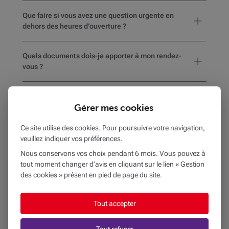
Que faire si vous avez une question urgente en
dehors des heures d’ouverture ?
Quels documents dois-je apporter à mon rendez-
vous ?
Comment savoir si l’agence choisie est accessible
Gérer mes cookies
en fauteuil roulant ou dispose d’aménagements
pour les personnes en situation de handicap ?
Ce site utilise des cookies. Pour poursuivre votre navigation,
veuillez indiquer vos préférences.
Nous conservons vos choix pendant 6 mois. Vous pouvez à
tout moment changer d’avis en cliquant sur le lien « Gestion
BEOBANK AG BRAINE L'ALLEUD
des cookies » présent en pied de page du site.
à
10 km
Tout accepter
AV. LEON JOUREZ 30
1420 BRAINE-L'ALLEUD