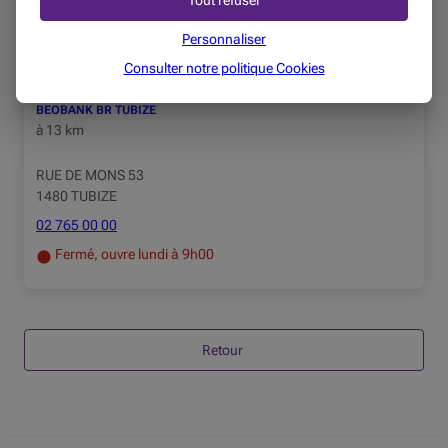
Tout refuser
02 384 92 12
Fermé, ouvre lundi à 9h00
Personnaliser
Consulter notre politique
Cookies
BEOBANK BR TUBIZE
à
13 km
RUE DE MONS 53
1480 TUBIZE
02 765 00 00
Fermé, ouvre lundi à 9h00
Retour