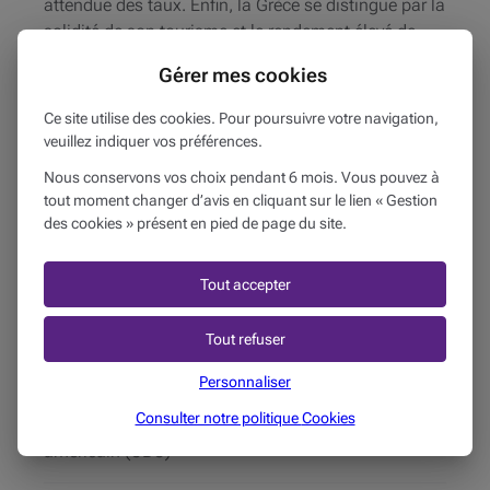
attendue des taux. Enfin, la Grèce se distingue par la
solidité de son tourisme et le rendement élevé de
son secteur bancaire.
Gérer mes cookies
Envie d’en savoir plus ? Cliquez sur le lien ci-joint et
Ce site utilise des cookies. Pour poursuivre votre navigation,
découvrez notre bilan du premier semestre et notre
veuillez indiquer vos préférences.
vision stratégique pour la seconde moitié de l’année.
Nos conseillers se tiennent toujours à votre
Nous conservons vos choix pendant 6 mois. Vous pouvez à
tout moment changer d’avis en cliquant sur le lien « Gestion
disposition pour de plus amples explications.
des cookies » présent en pied de page du site.
Sources :
Tout accepter
1. Bloomberg, Trump Says Again He’ll Set Unilateral
Tout refuser
Tariffs in Two Weeks, 12/06/2025
Personnaliser
2. The Federal Reserve, chiffres au 12/06/2025
Consulter notre politique
Cookies
3. Évaluation du Bureau du budget du Congrès
américain (CBO)