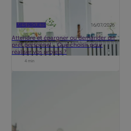
MES PROJETS
16/07/2026
Attendre et épargner ou demander un
prêt personnel… Que choisir pour
réaliser vos projets ?
4 min
Enfin les vacances : le farniente, le dépaysement et
la vie au jour le jour. Une insouciance qui fait le
bonheur des fraudeurs. Voici comment protéger vos
cartes bancaires.