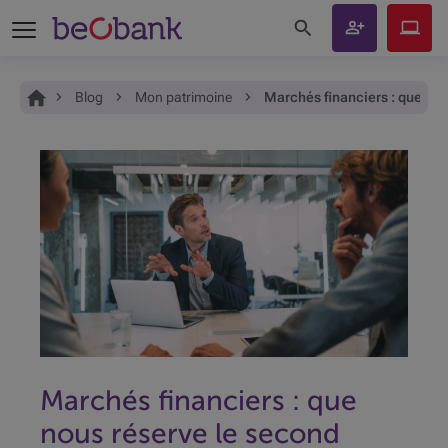
Rechercher sur le site
Devenir
Beobank
client
Online
Vous êtes ici:
Accueil
Blog
Mon patrimoine
Marchés financiers : que no
Marchés financiers : que
nous réserve le second