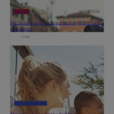
FRAUDE
10/07/2026
Ne laissez pas les fraudeurs gâcher vos
vacances
3 min
Entre tensions géopolitiques et révolution de l’IA, les
marchés restent résilients. Quels thèmes privilégier
au second semestre ?
MON PATRIMOINE
09/07/2026