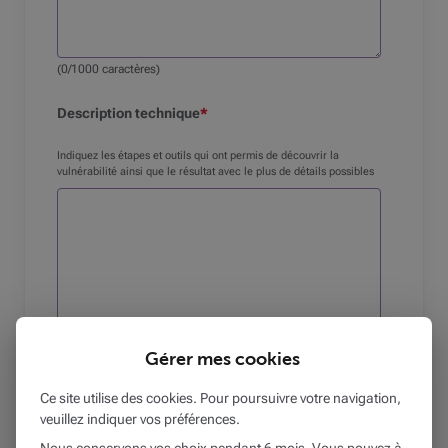
(
0
/1000 caractères)
Description technique
*
Indiquez les étapes et outils qui ont permis de découvrir la
vulnérabilité ainsi que le résultat avec le plus de détails possibles
(
0
/2000 caractères)
Gérer mes cookies
Exemple de code
Ce site utilise des cookies. Pour poursuivre votre navigation,
veuillez indiquer vos préférences.
Si possible, fournissez le code qui a été utilisé dans le test pour
Nous conservons vos choix pendant 6 mois. Vous pouvez à
exploiter la vulnérabilité