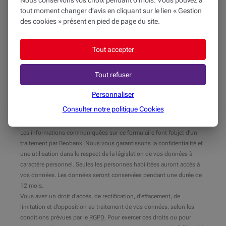
tout moment changer d’avis en cliquant sur le lien « Gestion
des cookies » présent en pied de page du site.
Tout accepter
Tout refuser
(
0
/2000 caractères)
Personnaliser
Consulter notre politique
Cookies
Les informations communiquées sur ce formulaire font l’objet d’un
traitement par Beobank. Nous vous garantissons la confidentialité et
une utilisation dans le respect de la législation de vos données à
caractère personnel. Seules les personnes habilitées auront accès à
vos données. Les données seront conservées pendant une durée de
12 mois.
Vous avez un droit d’accès, de rectification, d’effacement, de
limitation et d’opposition au traitement de vos données, selon les
conditions prévues par le
RGPD
. Pour exercer ces droits ou pour