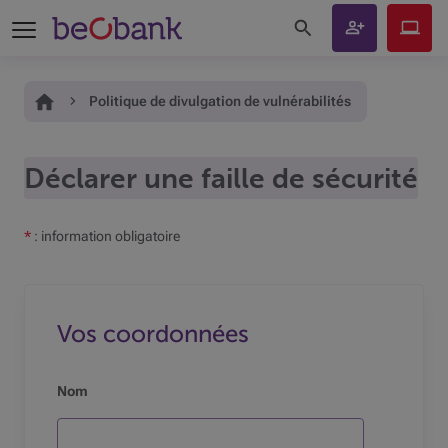
Rechercher sur le site
Devenir
Beobank
client
Online
Vous êtes ici:
Accueil
Politique de divulgation de vulnérabilités
Déclarer une faille de sécurité
*
: information obligatoire
Vos coordonnées
Nom