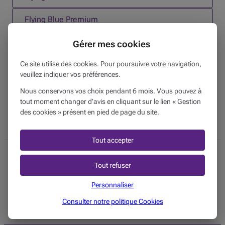
Flying Blue Premium
Visa Extra
Gérer mes cookies
Ce site utilise des cookies. Pour poursuivre votre navigation,
Mastercard Extra
veuillez indiquer vos préférences.
Elite Travel Mastercard
Nous conservons vos choix pendant 6 mois. Vous pouvez à
tout moment changer d’avis en cliquant sur le lien « Gestion
des cookies » présent en pied de page du site.
Tout accepter
Suivez-nous sur
Tout refuser
Twitter
Facebook
Instagram
Découvrez notre chaine You
Linkedin
Personnaliser
Consulter notre politique
Cookies