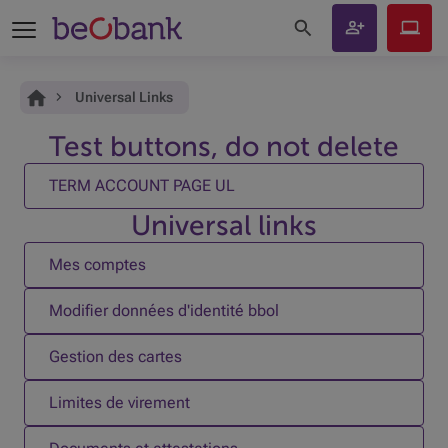
Rechercher sur le site
Devenir
Beobank
client
Online
Vous êtes ici:
Accueil
Universal Links
Test buttons, do not delete
TERM ACCOUNT PAGE UL
Universal links
Mes comptes
Modifier données d'identité bbol
Gestion des cartes
Limites de virement