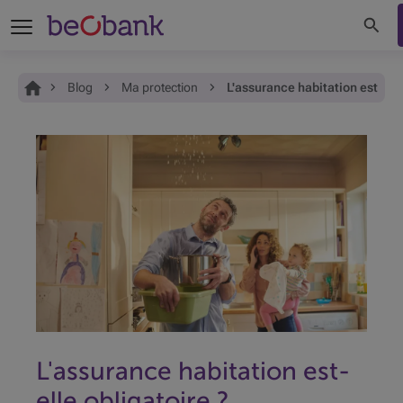
Recher
Vous êtes ici:
Accueil
Blog
Ma protection
L'assurance habitation est-elle
L'assurance habitation est-
elle obligatoire ?