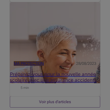
Alors que nous attendons avec impatience les
nouvelles salles de classe, les amis et les défis à
venir avec nervosité, il est important de prendre en
compte la sécurité de nos proches. Une assurance
accidents vie privée of...
MA PROTECTION
28/08/2023
Préparez-vous pour la nouvelle année
scolaire avec une assurance accidents
5 min
Voir plus d'articles