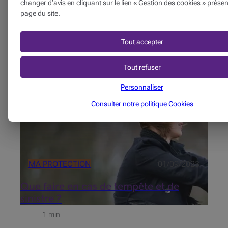
accident ?
changer d’avis en cliquant sur le lien « Gestion des cookies » présen
page du site.
4 min
Tout accepter
Selon les dernières informations météorologiques,
un temps orageux accompagné de vents violents est
prévu pour les prochains jours.
Tout refuser
Personnaliser
Consulter notre politique
Cookies
MA PROTECTION
01/09/2023
Que faire en cas de tempête et de
sinistre ?
1 min