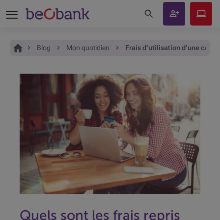
Rechercher sur le site
Devenir
Beobank
client
Online
Vous êtes ici:
Accueil
Blog
Mon quotidien
Frais d’utilisation d’une carte
Quels sont les frais repris