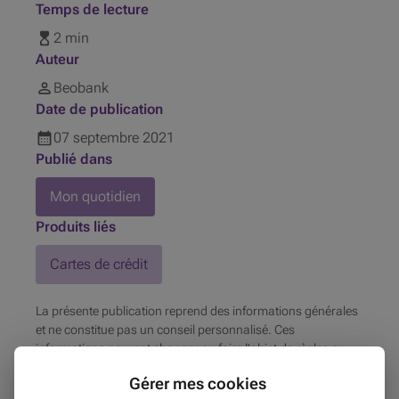
Temps de lecture
2 min
Auteur
Beobank
Date de publication
07
septembre
2021
Publié dans
Mon quotidien
Produits liés
Cartes de crédit
La présente publication reprend des informations générales
et ne constitue pas un conseil personnalisé. Ces
informations peuvent changer ou faire l'objet de règles ou
d'interprétations particulières en fonction de la situation
Gérer mes cookies
concernée. Beobank décline toute responsabilité quant à