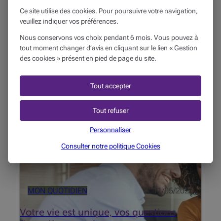
l'exactitude, l'exhaustivité et la mise à jour des informations
Ce site utilise des cookies. Pour poursuivre votre navigation,
provenant des sources citées.
veuillez indiquer vos préférences.
Nous conservons vos choix pendant 6 mois. Vous pouvez à
Ces articles peuvent
tout moment changer d’avis en cliquant sur le lien « Gestion
également vous intéresser...
des cookies » présent en pied de page du site.
Votre conseiller Beobank est à votre écoute pour
répondre à toutes vos questions et préparer avec
Tout accepter
vous vos projets d’avenir.
Tout refuser
Personnaliser
Consulter notre politique
Cookies
MON QUOTIDIEN
11/05/2026
Votre vie est unique, vos questions