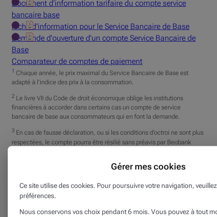
Document d'information tarifaire du compte service
bancaire base
Fiche d'information pour le Service Bancaire de Base
Demande d'ouverture d'un compte Service Bancaire de
Base
Comparateur de comptes de paiement
1
Chaque année, le prix maximal du Service Bancaire de Base est
adapté à l’indice des prix à la consommation.
2
Le livre VII du Code de droit économique oblige les institutions
financières à accorder dans certains cas un compte de service
bancaire de base aux consommateurs qui en font la demande.
3
En cas de fausse déclaration, ou si les conditions d’octroi ne sont plus
respectées, le compte pourra être résilié sans préavis par Beobank
Gérer mes cookies
Ce site utilise des cookies. Pour poursuivre votre navigation, veuille
préférences.
Nous conservons vos choix pendant 6 mois. Vous pouvez à tout m