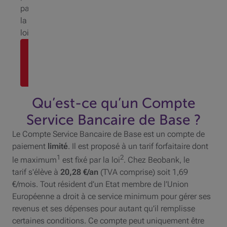
par
la
loi
Prendre
rendez-
vous
Qu’est-ce qu’un Compte
Service Bancaire de Base ?
Le Compte Service Bancaire de Base est un compte de
paiement
limité
. Il est proposé à un tarif forfaitaire dont
1
2
le maximum
est fixé par la loi
. Chez Beobank, le
tarif s'élève à
20,28 €/an
(TVA comprise) soit 1,69
€/mois. Tout résident d’un Etat membre de l’Union
Européenne a droit à ce service minimum pour gérer ses
revenus et ses dépenses pour autant qu’il remplisse
certaines conditions. Ce compte peut uniquement être