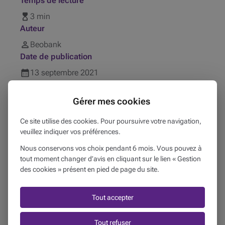
Temps de lecture
3 min
Auteur
Beobank
Date de publication
13
septembre
2021
Publié dans
Gérer mes cookies
Ma protection
Ce site utilise des cookies. Pour poursuivre votre navigation,
Produits liés
veuillez indiquer vos préférences.
Assurances
Nous conservons vos choix pendant 6 mois. Vous pouvez à
tout moment changer d’avis en cliquant sur le lien « Gestion
des cookies » présent en pied de page du site.
La présente publication reprend des informations générales
et ne constitue pas un conseil personnalisé. Ces
informations peuvent changer ou faire l'objet de règles ou
Tout accepter
d'interprétations particulières en fonction de la situation
concernée. Beobank décline toute responsabilité quant à
Tout refuser
l'exactitude, l'exhaustivité et la mise à jour des informations