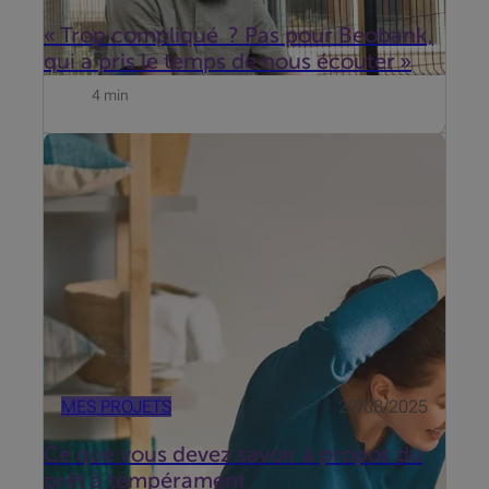
« Trop compliqué ? Pas pour Beobank,
qui a pris le temps de nous écouter »
4 min
Aimeriez-vous faire le voyage de vos rêves ou
simplement financer un projet sans déséquilibrer
votre budget ? Un prêt à tempérament peut être une
solution dont vous connaissez les conditions à
l'avance.
MES PROJETS
22/08/2025
Ce que vous devez savoir à propos du
prêt à tempérament