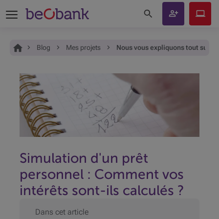
Rechercher sur le site
Devenir
Beobank
client
Online
Vous êtes ici:
Accueil
Blog
Mes projets
Nous vous expliquons tout sur la
Simulation d'un prêt
personnel : Comment vos
intérêts sont-ils calculés ?
Dans cet article