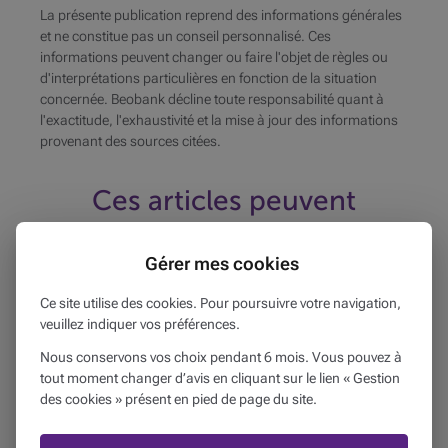
La présente publication reprend des informations générales
et ne constitue pas un conseil personnalisé. Ces
informations peuvent changer ou faire l'objet de règles ou
d'interprétations particulières en fonction de la situation
concernée. Beobank décline toute responsabilité quant à
l'exactitude, l'exhaustivité et la mise à jour des informations
provenant des sources citées.
Ces articles peuvent
également vous intéresser...
Vous souhaitez investir dans un projet
Gérer mes cookies
prochainement ? Même si vous avez de l'argent de
Ce site utilise des cookies. Pour poursuivre votre navigation,
côté, ne serait-il pas plus judicieux de demander un
veuillez indiquer vos préférences.
prêt à tempérament ?
Nous conservons vos choix pendant 6 mois. Vous pouvez à
tout moment changer d’avis en cliquant sur le lien « Gestion
des cookies » présent en pied de page du site.