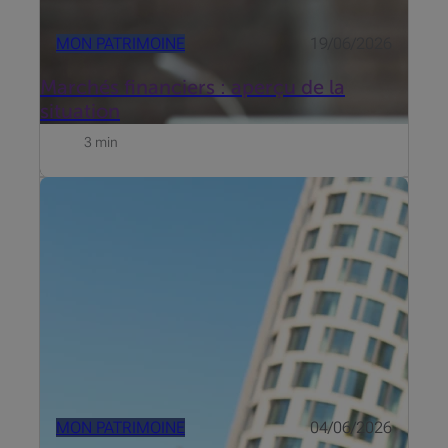
MON PATRIMOINE
19/06/2026
Marchés financiers : aperçu de la
situation
3 min
Beobank s’est intéressé aux freins qui entourent
l’investissement et propose dès maintenant
Beobank Smart Invest. Découvrez le témoignage de
Roel de Buyser, Invest Advisory chez Beobank.
MON PATRIMOINE
04/06/2026