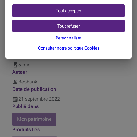
Nous nous ferons un plaisir de vous l’expliquer.
Tout accepter
Plus d'infos
Tout refuser
Personnaliser
Partager sur
Consulter notre politique
Cookies
Temps de lecture
5 min
Auteur
Beobank
Date de publication
21
septembre
2022
Publié dans
Mon patrimoine
Produits liés