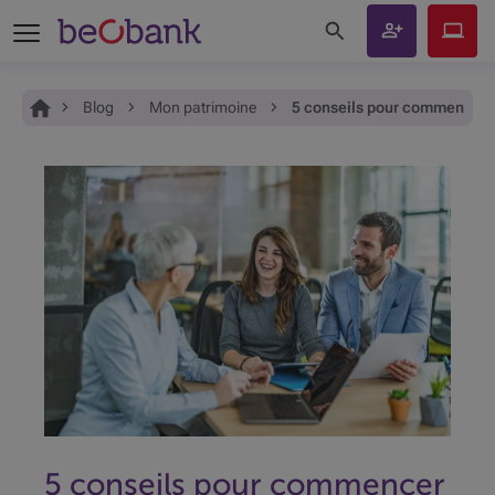
Rechercher sur le site
Devenir
Beobank
client
Online
Vous êtes ici:
Accueil
Blog
Mon patrimoine
5 conseils pour commencer à
5 conseils pour commencer