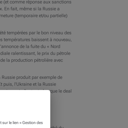
que (et comme réponse aux sanctions
x. En fait, même si la Russie a
meture (temporaire et/ou partielle)
t été tempérées par le bon niveau des
 les températures baissent à nouveau,
'annonce de la fuite du « Nord
ale ralentissant, le prix du pétrole
 de la production pétrolière avec
La Russie produit par exemple de
 puis, l'Ukraine et la Russie
x grimpent, d'autant plus que le deal
ur le lien « Gestion des
 se crée une tension du marché du