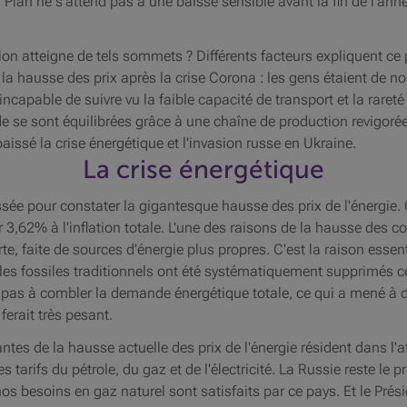
lan ne s'attend pas à une baisse sensible avant la fin de l'anné
ation atteigne de tels sommets ? Différents facteurs expliquent c
la hausse des prix après la crise Corona : les gens étaient de 
 incapable de suivre vu la faible capacité de transport et la rar
e se sont équilibrées grâce à une chaîne de production revigorée,
issé la crise énergétique et l'invasion russe en Ukraine.
La crise énergétique
ée pour constater la gigantesque hausse des prix de l'énergie. 
3,62% à l'inflation totale. L'une des raisons de la hausse des coût
, faite de sources d'énergie plus propres. C'est la raison essenti
es fossiles traditionnels ont été systématiquement supprimés ce
it pas à combler la demande énergétique totale, ce qui a mené à d
ferait très pesant.
tes de la hausse actuelle des prix de l'énergie résident dans l'a
tarifs du pétrole, du gaz et de l'électricité. La Russie reste le p
s besoins en gaz naturel sont satisfaits par ce pays. Et le Prési