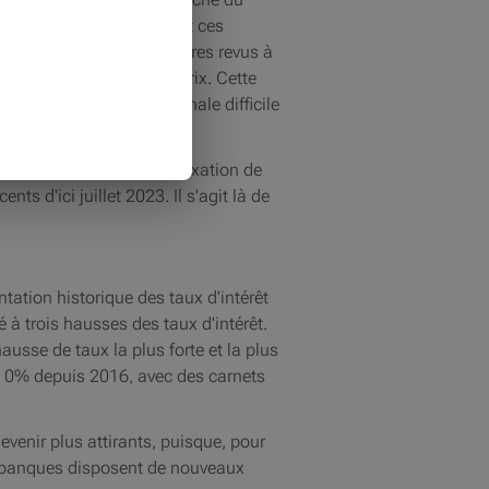
ver leurs travailleurs. Et ces
tion des prix. Ces salaires revus à
ale des salaires et des prix. Cette
 sorte de spirale infernale difficile
vraient atteindre une indexation de
s d'ici juillet 2023. Il s'agit là de
ation historique des taux d'intérêt
à trois hausses des taux d'intérêt.
hausse de taux la plus forte et la plus
de 0% depuis 2016, avec des carnets
venir plus attirants, puisque, pour
les banques disposent de nouveaux