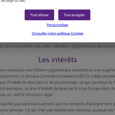
 de page du site.
ant les entreprises à augmenter les salaires, seul moyen de conser
t inévitablement sur le consommateur, sous forme d'une augmenta
Tout refuser
Tout accepter
ne autre manière, sur l'inflation galopante, sous forme d'une spir
uel des salaires plus hauts mènent à une inflation en hausse… Une
Personnaliser
Consulter notre politique
Cookies
 secteurs où une indexation salariale est prévue chaque année de
est pas impensable que cette indexation gagne encore deux pourcent
Les intérêts
ent provoqué une inflation gigantesque résultant en une augment
l'économie. La Banque Centrale Européenne (BCE) a déjà procédé 
 taux d'intérêt de deux points de pourcentage, ce qui constitue la 
n comparaison, le taux d'intérêt de base de la zone Europe était 
par an, soit le minimum légal.
 signifie pas automatiquement que les comptes d'épargne vont de
t aussi grimper. Ce qui n'est pas totalement irréaliste, puisque 