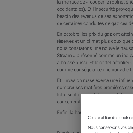
la menace de « couper le robinet é
occidentales). Et l'insécurité provoq
besoin des revenus de ses exportation
de certaines conduites de gaz ces de
En octobre, les prix du gaz ont attei
réserves et un climat plus doux que p
nous constatons une nouvelle hausse
Stream » a résonné comme un indicate
a baissé aussi. Et le cartel pétrolie
comme conséquence une nouvelle hau
Et l'invasion russe exerce une influe
nombreuses matières premières essent
totalisent un quart des exportations 
concernant le grain entre la Russie e
Enfin, la hausse du prix de l'énergie 
Ce site utilise des cookie
Nous conservons vos choi
Dernier composant structurel : la pro