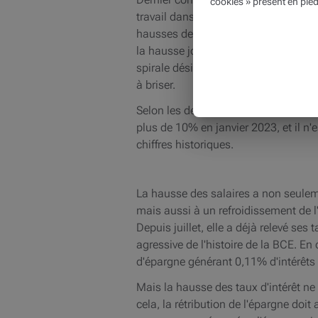
cookies » présent en pied
travail dans certains secteurs, pouss
hausses de salaires se répercuteron
la hausse jouent donc, eux aussi, d'u
spirale désigne le phénomène par leq
à briser.
Selon les dernières estimations, les
plus de 10% en janvier 2023, et il n'
chiffres historiques.
La hausse des salaires a non seulem
mais aussi à un refroidissement de 
Depuis juillet, elle a déjà relevé ses
agressive de l'histoire de la BCE. E
d'épargne générant 0,11% d'intérêts 
Mais la hausse des taux d'intérêt ne
cela, la rétribution de l'épargne doi