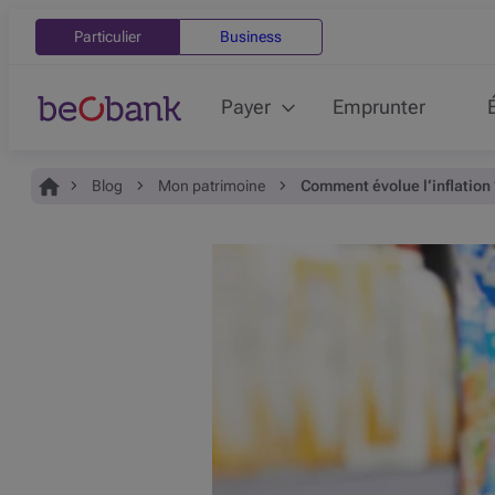
Particulier
Business
Payer
Emprunter
Vous êtes ici:
Accueil
Blog
Mon patrimoine
Comment évolue l‘inflation 