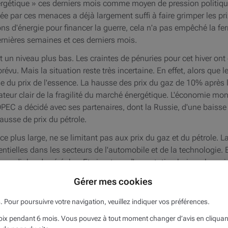
nergétique » ces derniers mois comme moyen de pression politi
uée par ces menaces a déjà largement suffi à faire grimper les pri
s d'énergie pour financer la guerre, cela n'a pas empêché la fer
rnières semaines et ces derniers mois.
nt un niveau plus bas. Les craintes de pénuries pour cet hiver on
révu. Mais la situation reste très incertaine. En effet, alors que
 du prix de l'essence. La hausse des prix du gaz de 10% après l
ur clair de la fragilité du marché énergétique. L'économie mondi
r OPEC a décidé avec ses partenaires, dont la Russie, d'une baisse
sse de prix du pétrole.
nce plus large, ne se limitant pas aux prix du gaz et du pétrole. 
ielles dans les secteurs de l'automobile et de la technologie. Et
mondiales de céréales. Et si ce taux d'exportation baisse, les pri
t l'Ukraine n'est bien entendu plus garanti.
Gérer mes cookies
exerce une influence directe sur les prix des céréales.
s. Pour poursuivre votre navigation, veuillez indiquer vos préférences.
Inflation des salaires
x pendant 6 mois. Vous pouvez à tout moment changer d’avis en cliquant s
babilité croissante d'une inflation des salaires. C'est ainsi que