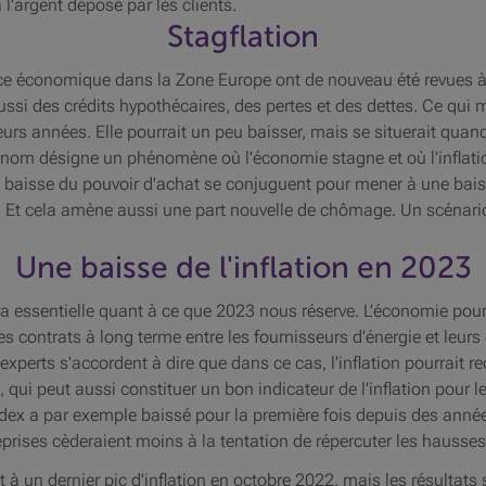
l'argent déposé par les clients.
Stagflation
ce économique dans la Zone Europe ont de nouveau été revues à
ussi des crédits hypothécaires, des pertes et des dettes. Ce qui
eurs années. Elle pourrait un peu baisser, mais se situerait qua
Ce nom désigne un phénomène où l'économie stagne et où l'inflat
la baisse du pouvoir d'achat se conjuguent pour mener à une ba
e. Et cela amène aussi une part nouvelle de chômage. Un scénar
Une baisse de l'inflation en 2023
sera essentielle quant à ce que 2023 nous réserve. L'économie pou
s contrats à long terme entre les fournisseurs d'énergie et leurs
 experts s'accordent à dire que dans ce cas, l'inflation pourrait 
on, qui peut aussi constituer un bon indicateur de l'inflation po
index a par exemple baissé pour la première fois depuis des année
rises cèderaient moins à la tentation de répercuter les hausses d
à un dernier pic d'inflation en octobre 2022, mais les résultats se