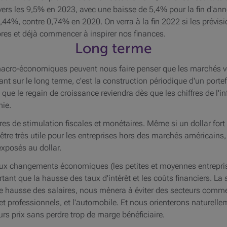
er vers les 9,5% en 2023, avec une baisse de 5,4% pour la fin d'
 2,44%, contre 0,74% en 2020. On verra à la fin 2022 si les prévis
'ores et déjà commencer à inspirer nos finances.
Long terme
macro-économiques peuvent nous faire penser que les marchés vo
ant sur le long terme, c'est la construction périodique d'un portef
ue le regain de croissance reviendra dès que les chiffres de l'in
mie.
s de stimulation fiscales et monétaires. Même si un dollar fort p
 être très utile pour les entreprises hors des marchés américain
exposés au dollar.
 aux changements économiques (les petites et moyennes entrepris
tant que la hausse des taux d'intérêt et les coûts financiers. La 
 de hausse des salaires, nous mènera à éviter des secteurs comm
t professionnels, et l'automobile. Et nous orienterons naturelle
rs prix sans perdre trop de marge bénéficiaire.