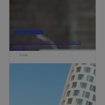
MON PATRIMOINE
19/06/2026
Marchés financiers : aperçu de la
situation
3 min
Beobank s’est intéressé aux freins qui entourent
l’investissement et propose dès maintenant
Beobank Smart Invest. Découvrez le témoignage de
Roel de Buyser, Invest Advisory chez Beobank.