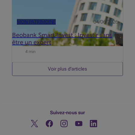
MON PATRIMOINE
04/06/2026
Beobank Smart Invest : Investir sans
être un expert
4 min
Voir plus d'articles
Suivez-nous sur
Twitter
Facebook
Instagram
Découvrez notre chaine You
Linkedin