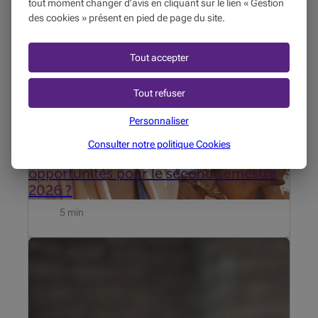
tout moment changer d’avis en cliquant sur le lien « Gestion
au second semestre ?
des cookies » présent en pied de page du site.
Tout accepter
Tout refuser
Personnaliser
MON PATRIMOINE
09/07/2026
Consulter notre politique
Cookies
Marchés financiers : quelles
opportunités pour le second semestre
2026 ?
5 min
Mise à jour du 19 juni 2026