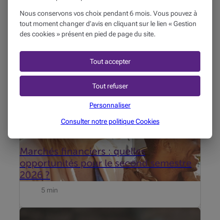
également vous intéresser...
Nous conservons vos choix pendant 6 mois. Vous pouvez à
tout moment changer d’avis en cliquant sur le lien « Gestion
Entre tensions géopolitiques et révolution de l’IA, les
des cookies » présent en pied de page du site.
marchés restent résilients. Quels thèmes privilégier
au second semestre ?
Tout accepter
Tout refuser
Personnaliser
Consulter notre politique
Cookies
MON PATRIMOINE
09/07/2026
Marchés financiers : quelles
opportunités pour le second semestre
2026 ?
5 min
Mise à jour du 19 juni 2026