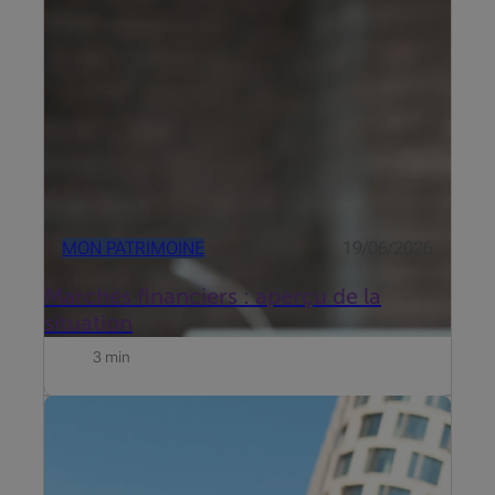
MON PATRIMOINE
19/06/2026
Marchés financiers : aperçu de la
situation
3 min
Beobank s’est intéressé aux freins qui entourent
l’investissement et propose dès maintenant
Beobank Smart Invest. Découvrez le témoignage de
Roel de Buyser, Invest Advisory chez Beobank.