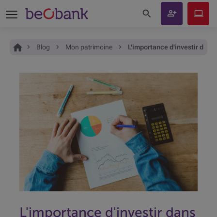
Rechercher sur le site
Devenir
Beobank
client
Online
Vous êtes ici:
Accueil
Blog
Mon patrimoine
L'importance d'investir dans 
L'importance d'investir dans