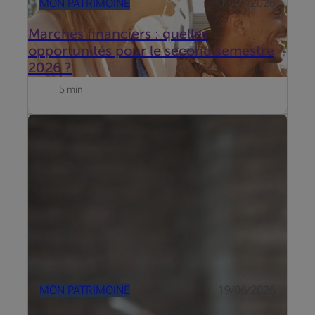
MON PATRIMOINE
09/07/2026
Marchés financiers : quelles
opportunités pour le second semestre
2026 ?
5 min
Mise à jour du 19 juni 2026
MON PATRIMOINE
19/06/2026