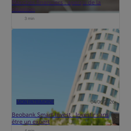
Marchés financiers : aperçu de la
situation
3 min
Beobank s’est intéressé aux freins qui entourent
l’investissement et propose dès maintenant
Beobank Smart Invest. Découvrez le témoignage de
Roel de Buyser, Invest Advisory chez Beobank.
MON PATRIMOINE
04/06/2026
Beobank Smart Invest : Investir sans
être un expert
4 min