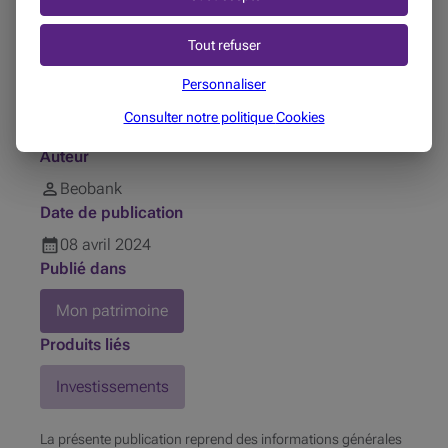
Tout refuser
Partager sur
Personnaliser
Temps de lecture
Consulter notre politique
Cookies
4 min
Auteur
Beobank
Date de publication
08
avril
2024
Publié dans
Mon patrimoine
Produits liés
Investissements
La présente publication reprend des informations générales