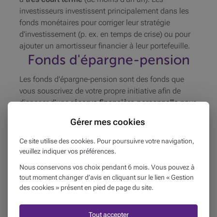
investisseurs investissent principalement dans les
fonds monétaires pour corriger leur stratégie
d'investissement (p. ex. en temps de crise) ou pour
ajouter un amortisseur financier à leur portefeuille.
Fonds d'épargne-pension
Les fonds d'épargne-pension sont des fonds que
vous souscrivez de votre propre initiative afin de
disposer d'une
réserve financière personnelle
pour
votre retraite. Selon le montant de vos versements,
Gérer mes cookies
vous bénéficiez chaque année d'un avantage fiscal.
Ce site utilise des cookies. Pour poursuivre votre navigation,
veuillez indiquer vos préférences.
En savoir plus au sujet des différents
Nous conservons vos choix pendant 6 mois. Vous pouvez à
types de fonds d’investissement ?
tout moment changer d’avis en cliquant sur le lien « Gestion
des cookies » présent en pied de page du site.
Nos conseillers vous aident volontiers à y
voir plus clair
Tout accepter