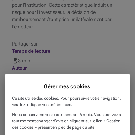
pour l'institution. Cette caractéristique induit un
risque pour l'investisseur, la décision de
remboursement étant prise unilatéralement par
l'émetteur.
Partager sur
Temps de lecture
3 min
Auteur
Beobank
Date de publication
Gérer mes cookies
09
avril
2024
Ce site utilise des cookies. Pour poursuivre votre navigation,
Publié dans
veuillez indiquer vos préférences.
Mon patrimoine
Nous conservons vos choix pendant 6 mois. Vous pouvez à
tout moment changer d’avis en cliquant sur le lien « Gestion
Produits liés
des cookies » présent en pied de page du site.