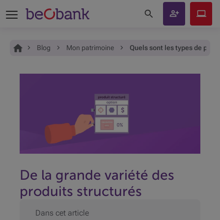
Rechercher sur le site
Devenir
Beobank
client
Online
Vous êtes ici:
Accueil
Blog
Mon patrimoine
Quels sont les types de produ
De la grande variété des
produits structurés
Dans cet article