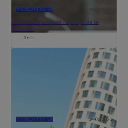
MON PATRIMOINE
19/06/2026
Marchés financiers : aperçu de la
situation
3 min
Beobank s’est intéressé aux freins qui entourent
l’investissement et propose dès maintenant
Beobank Smart Invest. Découvrez le témoignage de
Roel de Buyser, Invest Advisory chez Beobank.
MON PATRIMOINE
04/06/2026