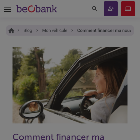
Rechercher sur le site
Devenir
Beobank
client
Online
Vous êtes ici:
Accueil
Blog
Mon véhicule
Comment financer ma nouvelle 
Comment financer ma