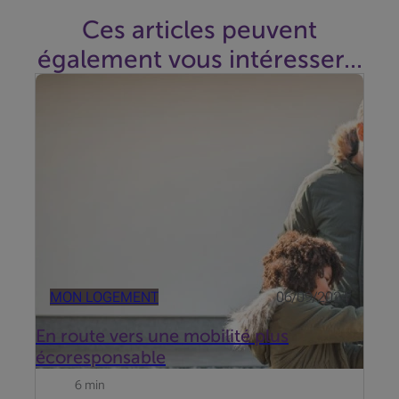
Ces articles peuvent
également vous intéresser...
La transition vers une mobilité plus verte s'inscrit
dans une démarche visant à réduire les émissions
de gaz à effet de serre, à améliorer la qualité de l'air
et à promouvoir des modes de déplacement plus
sains.
MON LOGEMENT
06/09/2024
En route vers une mobilité plus
écoresponsable
6 min