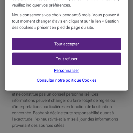
Auteur
veuillez indiquer vos préférences.
Beobank
Nous conservons vos choix pendant 6 mois. Vous pouvez à
Date de publication
tout moment changer d’avis en cliquant sur le lien « Gestion
des cookies » présent en pied de page du site.
30
janvier
2018
Publié dans
Tout accepter
Mon véhicule
Tout refuser
Produits liés
Personnaliser
Prêts
Consulter notre politique
Cookies
La présente publication reprend des informations générales
et ne constitue pas un conseil personnalisé. Ces
informations peuvent changer ou faire l'objet de règles ou
d'interprétations particulières en fonction de la situation
concernée. Beobank décline toute responsabilité quant à
l'exactitude, l'exhaustivité et la mise à jour des informations
provenant des sources citées.