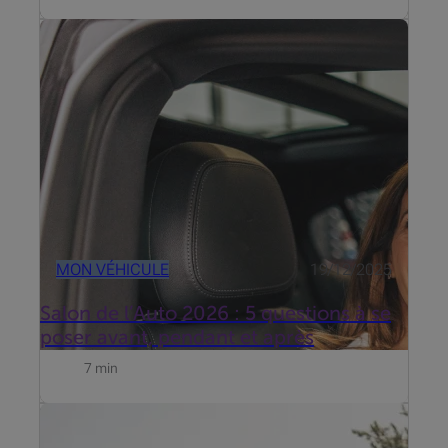
Le Salon de l’Auto 2026, organisé du 9 au 18 janvier
2026 à Brussels Expo, reste un rendez-vous
incontournable pour découvrir les nouveaux
modèles, comparer les motorisations et profiter
d’offres exclusives.
MON VÉHICULE
19/12/2025
Salon de l’Auto 2026 : 5 questions à se
poser avant, pendant et après
7 min
Vous avez choisi la couleur, les options et le type de
moteur. Félicitations, la nouvelle voiture de vos rêves