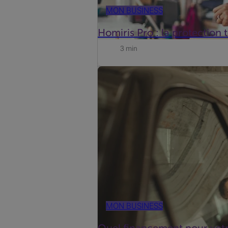
MON BUSINESS
Homiris Pro : la protection 
3 min
Que vous soyez indépendant, dirigeant
entreprise. Un véhicule peut être à la
MON BUSINESS