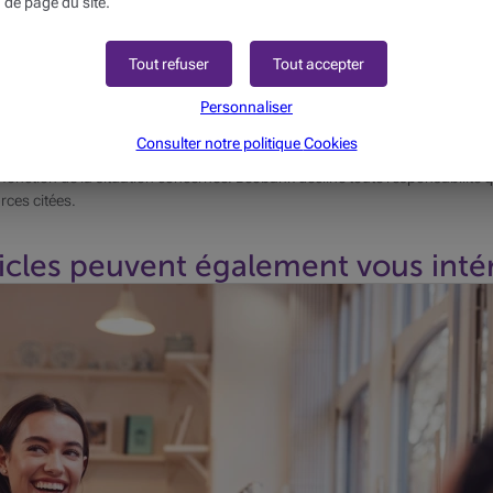
 de page du site.
Tout refuser
Tout accepter
Personnaliser
Consulter notre politique
Cookies
ations générales et ne constitue pas un conseil personnalisé. Ces informa
 fonction de la situation concernée. Beobank décline toute responsabilité qu
rces citées.
icles peuvent également vous intér
audes, nombre de commerçants paient ces fléaux au prix fort. Ri
merce.