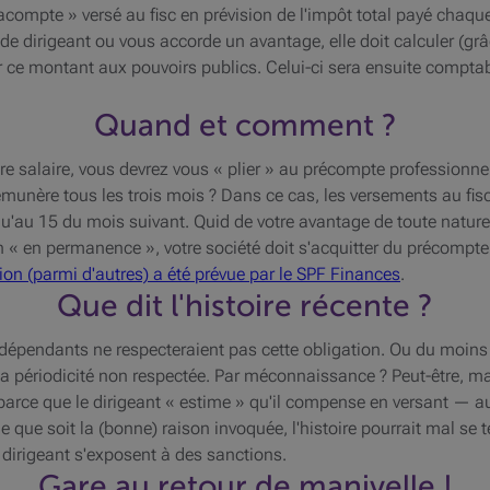
« acompte » versé au fisc en prévision de l'impôt total payé ch
e de dirigeant ou vous accorde un avantage, elle doit calculer (g
 ce montant aux pouvoirs publics. Celui-ci sera ensuite comptabi
Quand et comment ?
votre salaire, vous devrez vous « plier » au précompte professionn
rémunère tous les trois mois ? Dans ce cas, les versements au fisc
squ'au 15 du mois suivant. Quid de votre avantage de toute natur
ion « en permanence », votre société doit s'acquitter du précomp
on (parmi d'autres) a été prévue par le SPF Finances
.
Que dit l'histoire récente ?
dépendants ne respecteraient pas cette obligation. Ou du moins 
 la périodicité non respectée. Par méconnaissance ? Peut-être, m
 parce que le dirigeant « estime » qu'il compense en versant — 
que soit la (bonne) raison invoquée, l'histoire pourrait mal se ter
le dirigeant s'exposent à des sanctions.
Gare au retour de manivelle !