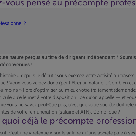
ez-vous pensé au précompte profes
ofessionnel ?
toute nature perçus au titre de dirigeant indépendant ? Soumi
s déconvenues !
istoire » depuis le début : vous exercez votre activité au travers
que ! Vous vous versez donc (peut-être) un salaire… Combien et qu
s ou moins » libre d'optimiser au mieux votre traitement (demande
icule qu'elle met à votre disposition : ce qu'on appelle — et vo
ue vous ne savez peut-être pas, c'est que votre société doit reten
tes de votre rémunération (salaire et ATN). Compliqué ?
t quoi déjà le précompte profession
nt, c'est une « retenue » sur le salaire qu'une société paie à se