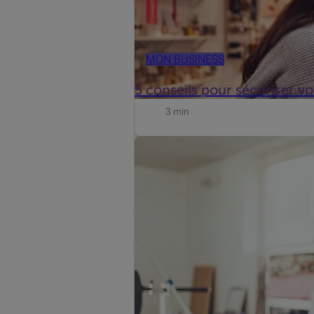
MON BUSINESS
5 conseils pour sécuriser 
3 min
Vous souhaitez protéger votre magasi
système d'alarme avec télésurveillan