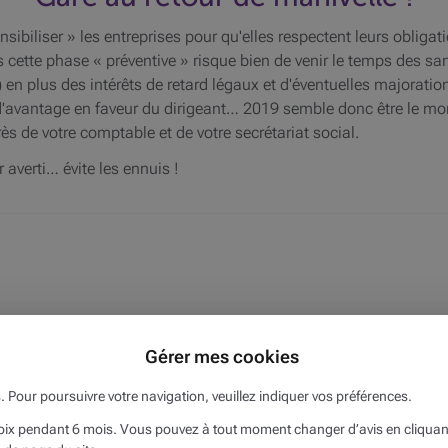
biliser » les entreprises pour qu'elles respectent leurs obligat
 cette phase « préventive » risque bien de venir le temps des
 en plus des intérêts de retard légaux et d'éventuelles majorati
é d'avantage en faveur du dirigeant… 2019 semble donc être le m
rès de votre comptable et de votre secrétariat social.
 averti… évite les ennuis !
Gérer mes cookies
s. Pour poursuivre votre navigation, veuillez indiquer vos préférences.
x pendant 6 mois. Vous pouvez à tout moment changer d’avis en cliquant s