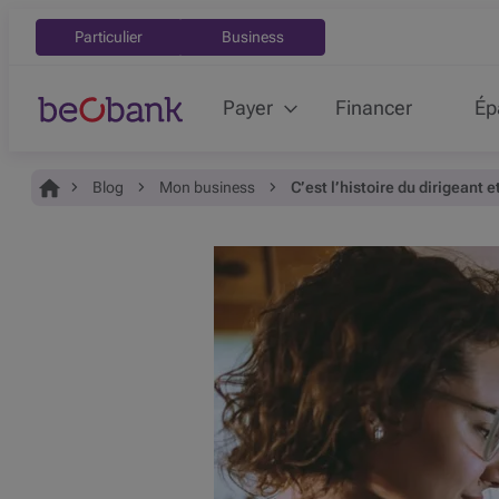
Particulier
Business
Payer
Financer
Ép
Vous êtes ici:
Accueil
Blog
Mon business
C’est l’histoire du dirigeant