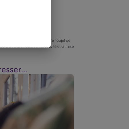
tions peuvent changer ou faire l'objet de
ant à l'exactitude, l'exhaustivité et la mise
esser...
en de tel que des mesures