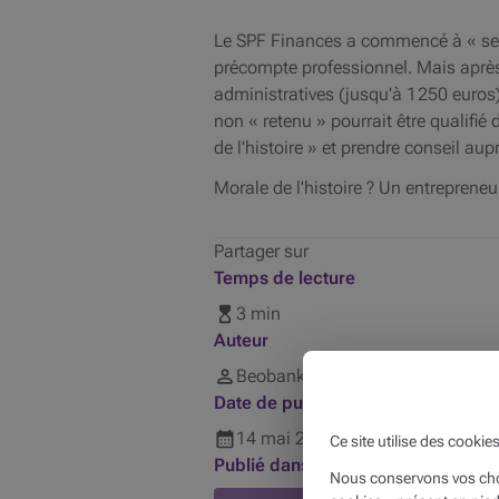
Le SPF Finances a commencé à « sensi
précompte professionnel. Mais après
administratives (jusqu'à 1 250 euros)
non « retenu » pourrait être qualifi
de l'histoire » et prendre conseil aup
Morale de l'histoire ? Un entrepreneur
Partager sur
Temps de lecture
3 min
Auteur
Beobank
Date de publication
14
mai
2019
Ce site utilise des cookie
Publié dans
Nous conservons vos choi