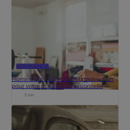
entreprise ou cabinet des risques de cambriolage et
d'incendie? Homiris Pro est un système d'alarme
avec télésurveillance 24h/24 pour sécuriser vos
locaux professionnels.
MON BUSINESS
02/02/2026
Homiris Pro : la protection tout-en-un
pour votre activité professionnelle
3 min
Que vous soyez indépendant, dirigeant d'une PME
ou titulaire d'une profession libérale, la mobilité est
un pilier essentiel de votre entreprise. Un véhicule
peut être à la fois un outil de travail indispensable et