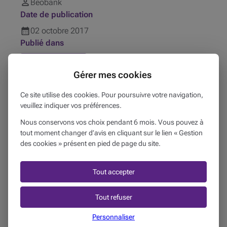
Beobank
Date de publication
02
octobre
2017
Publié dans
Mon business
Gérer mes cookies
Produits liés
Ce site utilise des cookies. Pour poursuivre votre navigation,
Investissements
Financements
veuillez indiquer vos préférences.
Nous conservons vos choix pendant 6 mois. Vous pouvez à
La présente publication reprend des informations générales
tout moment changer d’avis en cliquant sur le lien « Gestion
et ne constitue pas un conseil personnalisé. Ces
des cookies » présent en pied de page du site.
informations peuvent changer ou faire l'objet de règles ou
d'interprétations particulières en fonction de la situation
Tout accepter
concernée. Beobank décline toute responsabilité quant à
l'exactitude, l'exhaustivité et la mise à jour des informations
provenant des sources citées.
Tout refuser
Personnaliser
Ces articles peuvent