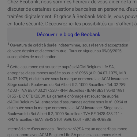
Chez Beobank, nous sommes heureux de vous aider de la meil
discuter de certaines questions bancaires en personne, d'au
traitées digitalement. Et grâce à Beobank Mobile, vous pouve
en toute sécurité. Découvrez ici les possibilités qui s'offrent à
Découvrir le blog de Beobank
1
Ouverture de crédit à durée indéterminée, sous réserve d’acceptation
de votre dossier et d’accord mutuel. Taux en vigueur au 09/05/2025,
susceptibles de modification.
2
Cette assurance est souscrite auprès d’ACM Belgium Life SA,
entreprise d’assurances agréée sous le n° 0956 (A.R. 04-07-1979, M.B.
14-07-1979) et distribuée sous la marque commerciale ACM Insurance.
Siège social : Boulevard du Roi Albert II 2, 1000 Bruxelles - Tél. 02 789
42 00 - TVA BE 0403.217.320 - RPM Bruxelles - IBAN BE31 9540 1981
8155 - BIC CTBKBEBX. La garantie chômage est souscrite auprès
d’ACM Belgium SA, entreprise d’assurances agréée sous le n° 0964 et
distribuée sous la marque commerciale ACM Insurance. Siège social :
Boulevard du Roi Albert II 2, 1000 Bruxelles - TVA BE 0428.438.211 -
RPM Bruxelles - IBAN BE43 3101 9596 0601 - BIC BBRUBEBB.
Intermédiaire d’assurances : Beobank NV/SA est un agent d'assurance
qui collabore avec ACM Belgium Life SA pour les assurances vie et