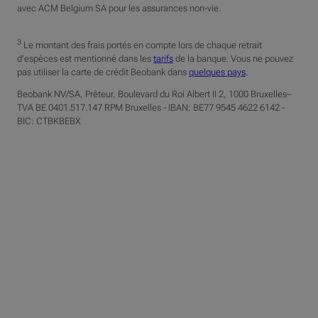
avec ACM Belgium SA pour les assurances non-vie.
3
Le montant des frais portés en compte lors de chaque retrait
d’espèces est mentionné dans les
tarifs
de la banque. Vous ne pouvez
pas utiliser la carte de crédit Beobank dans
quelques pays
.
Beobank NV/SA, Prêteur,
Boulevard du Roi Albert II 2, 1000 Bruxelles
–
TVA BE 0401.517.147 RPM Bruxelles - IBAN: BE77 9545 4622 6142 -
BIC: CTBKBEBX